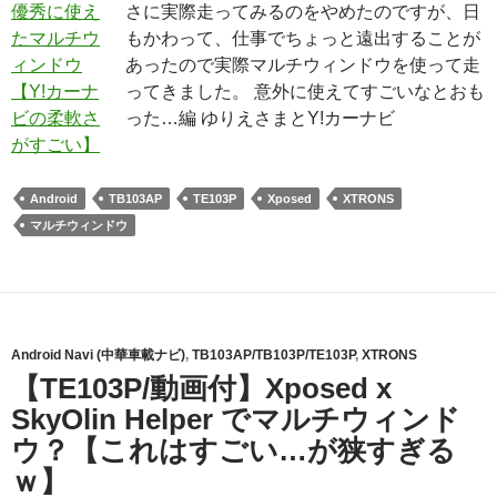
さに実際走ってみるのをやめたのですが、日
もかわって、仕事でちょっと遠出することが
あったので実際マルチウィンドウを使って走
ってきました。 意外に使えてすごいなとおも
った…編 ゆりえさまとY!カーナビ
Android
TB103AP
TE103P
Xposed
XTRONS
マルチウィンドウ
Android Navi (中華車載ナビ)
,
TB103AP/TB103P/TE103P
,
XTRONS
【TE103P/動画付】Xposed x
SkyOlin Helper でマルチウィンド
ウ？【これはすごい…が狭すぎる
ｗ】