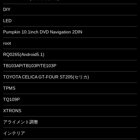
DIY
LED
Pumpkin 10.1inch DVD Navigation 2DIN
root
RQ0265(Android5.1)
TB103AP/TB103P/TE103P
TOYOTA CELICA GT-FOUR ST205(セリカ)
TPMS
TQ109P
XTRONS
アライメント調整
インテリア