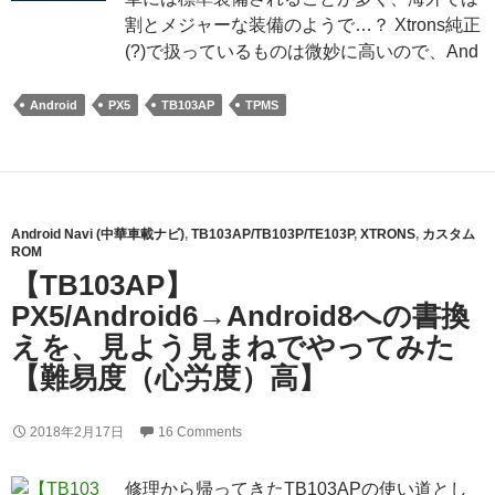
割とメジャーな装備のようで…？ Xtrons純正
(?)で扱っているものは微妙に高いので、And
Android
PX5
TB103AP
TPMS
Android Navi (中華車載ナビ)
,
TB103AP/TB103P/TE103P
,
XTRONS
,
カスタム
ROM
【TB103AP】
PX5/Android6→Android8への書換
えを、見よう見まねでやってみた
【難易度（心労度）高】
2018年2月17日
16 Comments
修理から帰ってきたTB103APの使い道とし