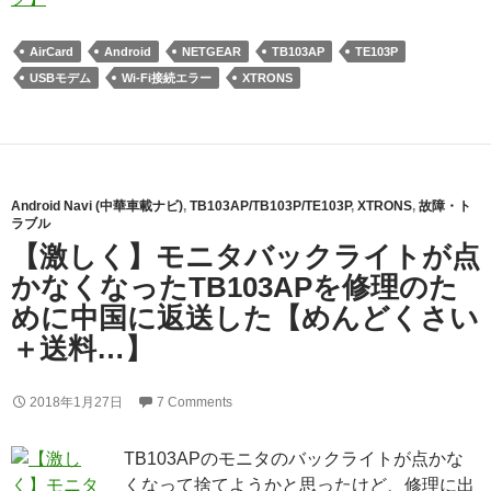
AirCard
Android
NETGEAR
TB103AP
TE103P
USBモデム
Wi-Fi接続エラー
XTRONS
Android Navi (中華車載ナビ)
,
TB103AP/TB103P/TE103P
,
XTRONS
,
故障・ト
ラブル
【激しく】モニタバックライトが点
かなくなったTB103APを修理のた
めに中国に返送した【めんどくさい
＋送料…】
2018年1月27日
7 Comments
TB103APのモニタのバックライトが点かな
くなって捨てようかと思ったけど、修理に出