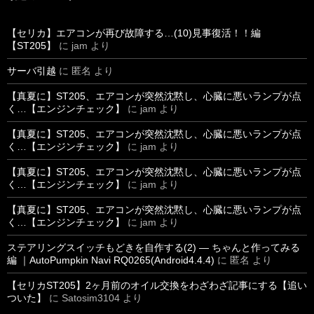
【セリカ】エアコンが再び故障する…(10)見事復活！！編
【ST205】
に
jam
より
サーバ引越
に
匿名
より
【真夏に】ST205、エアコンが突然沈黙し、心臓に悪いランプが点
く…【エンジンチェック】
に
jam
より
【真夏に】ST205、エアコンが突然沈黙し、心臓に悪いランプが点
く…【エンジンチェック】
に
jam
より
【真夏に】ST205、エアコンが突然沈黙し、心臓に悪いランプが点
く…【エンジンチェック】
に
jam
より
【真夏に】ST205、エアコンが突然沈黙し、心臓に悪いランプが点
く…【エンジンチェック】
に
jam
より
ステアリングスイッチもどきを自作する(2) ― ちゃんと作ってみる
編 ｜AutoPumpkin Navi RQ0265(Android4.4.4)
に
匿名
より
【セリカST205】2ヶ月前のオイル交換をわざわざ記事にする【追い
ついた】
に
Satosim3104
より