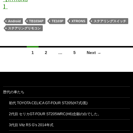
Android
TB103AP
TE103P
XTRONS
ステアリングスイッチ
ステアリングリモコン
Posts
1
2
…
5
Next →
navigation
歴代の車たち
初代 TOYOTA CELICA GT-FOUR ST205(H7式/黒)
2代目 セリカGT-FOUR ST205WRC(H6)念願の白でした。
3代目 Vitz RS G’s 2014年式