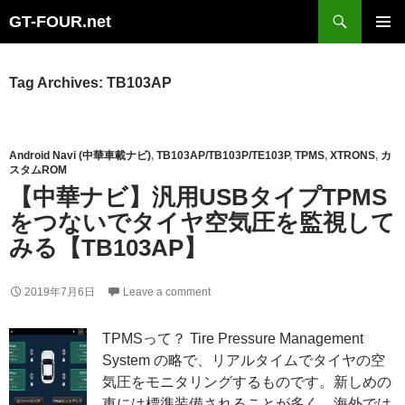
Search
GT-FOUR.net
Skip
Primary
to
Menu
content
Tag Archives: TB103AP
Android Navi (中華車載ナビ)
,
TB103AP/TB103P/TE103P
,
TPMS
,
XTRONS
,
カ
スタムROM
【中華ナビ】汎用USBタイプTPMS
をつないでタイヤ空気圧を監視して
みる【TB103AP】
2019年7月6日
Leave a comment
TPMSって？ Tire Pressure Management
System の略で、リアルタイムでタイヤの空
気圧をモニタリングするものです。新しめの
車には標準装備されることが多く、海外では