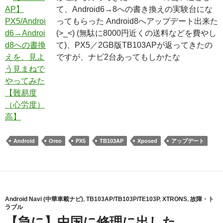
て、Android6→8への書き換えの実験台にな
ってもらった Android8へアップデート出来た
(>_<) (無駄に8000円近くの送料などを費やし
て)、PX5／2GB版TB103APが返ってきたの
ですが、ナビ2台あってもしかたな
Android
Oreo
PX5
TB103AP
Xposed
アップデート
Android Navi (中華車載ナビ)
,
TB103AP/TB103P/TE103P
,
XTRONS
,
故障・ト
ラブル
【急に】中国に修理に出した