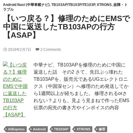
Android Navi (中華車載ナビ)
,
TB103AP/TB103P/TE103P
,
XTRONS
,
故障・ト
ラブル
【いつ戻る？】修理のためにEMSで
中国に返送したTB103APの行方
【ASAP】
2018年2月7日
2 Comments
中華ナビ、TB103APを修理のために中国に
返送した話 その2 さて、先日ぶっ壊れた
TB103APを、販売元であるUGエレクトロニ
クス（中国深セン）へ修理のため発送してか
ら1週間以上が経ちました。 修理されるorさ
れない？よりも、見よう見まねで作ったEMS
伝票の宛先の書き方やインボイスの内容
AliExpress
Android
TB103AP
XTRONS
修理