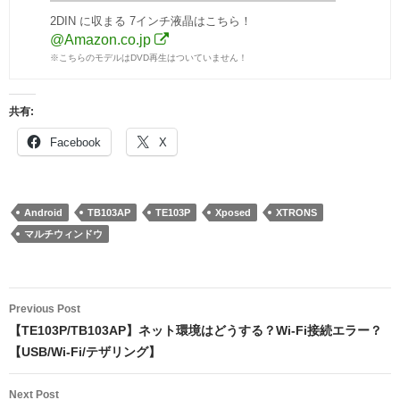
2DIN に収まる 7インチ液晶はこちら！
@Amazon.co.jp
※こちらのモデルはDVD再生はついていません！
共有:
Facebook
X
Android
TB103AP
TE103P
Xposed
XTRONS
マルチウィンドウ
Post
Previous Post
navigation
【TE103P/TB103AP】ネット環境はどうする？Wi-Fi接続エラー？
【USB/Wi-Fi/テザリング】
Next Post