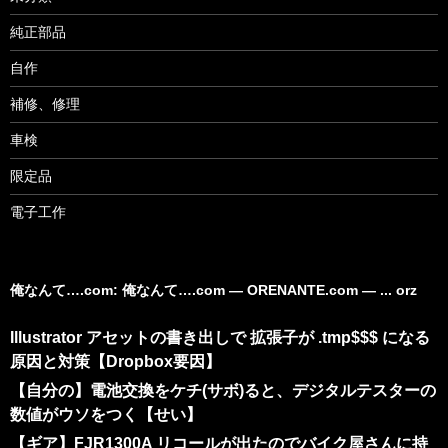
純正部品
自作
補修、修理
車検
限定品
電子工作
俺なんて….com: 俺なんて….com ― ORENANTE.com ― ... orz
Illustrator アセットの書き出しで 拡張子が .tmp$$$ になる
原因と対策【Dropbox要因】
【自分の】電池交換をケチ(サボ)ると、デジタルテスターの
数値がウソをつく【せい】
【ギア】FJR1300A リコールが出たのでバイク屋さんに持