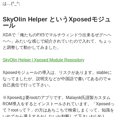
は…(^_^;
SkyOlin Helper というXposedモジュ
ール
XDAで「俺たちのPX5でマルチウィンドウ出来るぜグヘヘ
ヘヘ」みたいな感じで紹介されていたので入れて、ちょっ
と調整して動かしてみました。
SkyOlin Helper | Xposed Module Repository
Xposedモジュールの導入は、リスクがあります。stableに
なってましたが、説明文などが中国語で書いてあるのでｗ
自己責任で行って下さい。
※Xposedは要rootのアプリです。Malaysk氏謹製カスタム
ROM導入をするとインストールされています。「Xposedっ
て？rootって？」の方はあちこちで検索しまくって、知識を
いれてから導入するかしないか判断して下さいね(･∀･)