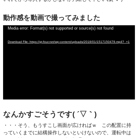
動作感を動画で撮ってみました
動
Media error: Format(s) not supported or source(s) not found
画
Download File: https://gt-four.net/wp-content/uploads/2018/01/1517150479.mp4?_=1
プ
レ
ー
ヤ
ー
なんかすごそうです( ´▽｀)
・・・そう、もうすこし画面が広ければｗ この配置に持
っていくまでに結構操作しないといけないので、運転中は