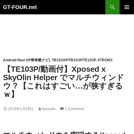
Search
GT-FOUR.net
Skip
Primary
to
Menu
content
Android Navi (中華車載ナビ)
,
TB103AP/TB103P/TE103P
,
XTRONS
【TE103P/動画付】Xposed x
SkyOlin Helper でマルチウィンド
ウ？【これはすごい…が狭すぎる
ｗ】
2018年1月28日
kyosuke
1 Comment