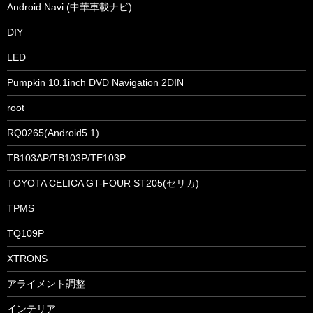
Android Navi (中華車載ナビ)
DIY
LED
Pumpkin 10.1inch DVD Navigation 2DIN
root
RQ0265(Android5.1)
TB103AP/TB103P/TE103P
TOYOTA CELICA GT-FOUR ST205(セリカ)
TPMS
TQ109P
XTRONS
アライメント調整
インテリア