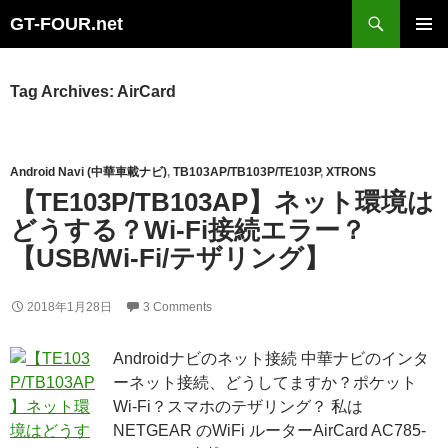
Search
GT-FOUR.net
Skip
Primary
to
Menu
content
Tag Archives: AirCard
Android Navi (中華車載ナビ)
,
TB103AP/TB103P/TE103P
,
XTRONS
【TE103P/TB103AP】ネット環境は
どうする？Wi-Fi接続エラー？
【USB/Wi-Fi/テザリング】
2018年1月28日
3 Comments
Androidナビのネット接続 中華ナビのインタ
ーネット接続、どうしてますか？ポケット
Wi-Fi？スマホのテザリング？ 私は
NETGEAR のWiFi ルーターAirCard AC785-