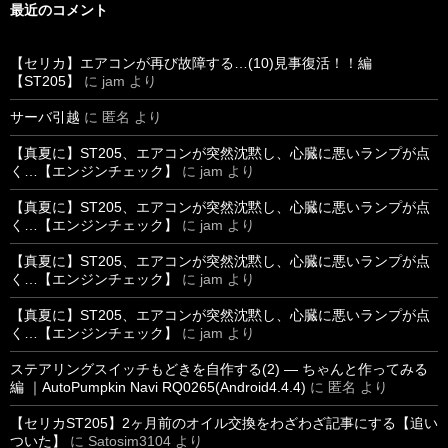
最近のコメント
【セリカ】エアコンが再び故障する…(10)見事復活！！編
【ST205】
に
jam
より
サーバ引越
に
匿名
より
【真夏に】ST205、エアコンが突然沈黙し、心臓に悪いランプが点
く…【エンジンチェック】
に
jam
より
【真夏に】ST205、エアコンが突然沈黙し、心臓に悪いランプが点
く…【エンジンチェック】
に
jam
より
【真夏に】ST205、エアコンが突然沈黙し、心臓に悪いランプが点
く…【エンジンチェック】
に
jam
より
【真夏に】ST205、エアコンが突然沈黙し、心臓に悪いランプが点
く…【エンジンチェック】
に
jam
より
ステアリングスイッチもどきを自作する(2) ― ちゃんと作ってみる
編 ｜AutoPumpkin Navi RQ0265(Android4.4.4)
に
匿名
より
【セリカST205】2ヶ月前のオイル交換をわざわざ記事にする【追い
ついた】
に
Satosim3104
より