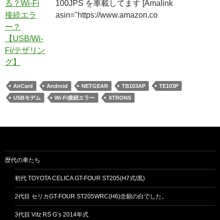
100JPS を車載してます [Amalink
asin="https://www.amazon.co
AirCard
Android
NETGEAR
TB103AP
TE103P
USBモデム
Wi-Fi接続エラー
XTRONS
歴代の車たち
初代 TOYOTA CELICA GT-FOUR ST205(H7式/黒)
2代目 セリカGT-FOUR ST205WRC(H6)念願の白でした。
3代目 Vitz RS G’s 2014年式