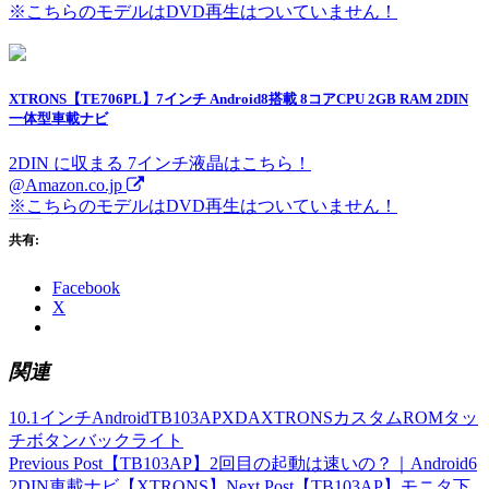
※こちらのモデルはDVD再生はついていません！
XTRONS【TE706PL】7インチ Android8搭載 8コアCPU 2GB RAM 2DIN
一体型車載ナビ
2DIN に収まる 7インチ液晶はこちら！
@Amazon.co.jp
※こちらのモデルはDVD再生はついていません！
共有:
Facebook
X
関連
10.1インチ
Android
TB103AP
XDA
XTRONS
カスタムROM
タッ
チボタン
バックライト
Post
Previous Post
【TB103AP】2回目の起動は速いの？｜Android6
2DIN車載ナビ【XTRONS】
Next Post
【TB103AP】モニタ下