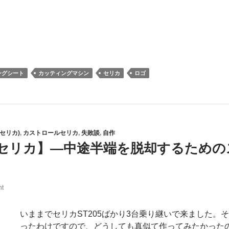
ングシート
カッティングマシン
セリカ
ロゴ
5(セリカ)
,
カストロールセリカ
,
失敗談
,
自作
セリカ】―中途半端を脱却するための
t
いままでセリカST205ばかり3台乗り継いで来ました
ったわけですので、どうしても真似て作ってみたかった