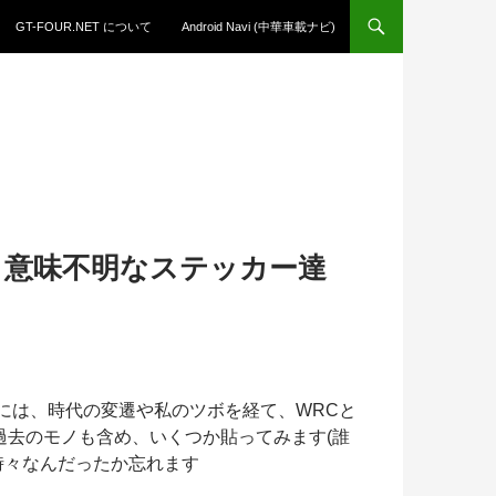
GT-FOUR.NET について
Android Navi (中華車載ナビ)
、意味不明なステッカー達
には、時代の変遷や私のツボを経て、WRCと
過去のモノも含め、いくつか貼ってみます(誰
時々なんだったか忘れます