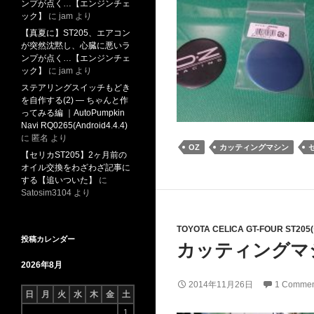
ンプが点く…【エンジンチェ
ック】
に
jam
より
【真夏に】ST205、エアコン
が突然沈黙し、心臓に悪いラ
ンプが点く…【エンジンチェ
ック】
に
jam
より
ステアリングスイッチもどき
を自作する(2) ― ちゃんと作
ってみる編 ｜AutoPumpkin
Navi RQ0265(Android4.4.4)
に
匿名
より
OZ
カッティングマシン
【セリカST205】2ヶ月前の
オイル交換をわざわざ記事に
する【追いついた】
に
Satosim3104
より
TOYOTA CELICA GT-FOUR ST20
投稿カレンダー
カッティングマ
2026年8月
2014年11月26日
1 Commen
日
月
火
水
木
金
土
1