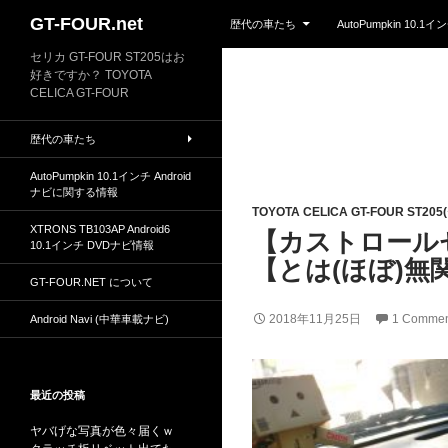
Skip to content
Search
GT-FOUR.net
歴代の車たち
AutoPumpkin 10.
セリカ GT-FOUR ST205はお
好きですか？ TOYOTA
CELICA GT-FOUR
歴代の車たち
AutoPumpkin 10.1インチ Android
ナビに関する情報
TOYOTA CELICA GT-FOUR ST20
XTRONS TB103AP Android6
【カストロール
10.1インチ DVDナビ情報
【とは(ほぼ)無
GT-FOUR.NET について
2018年11月25日
1 Commen
Android Navi (中華車載ナビ)
最近の投稿
ヤバげな写真が色々届くｗ