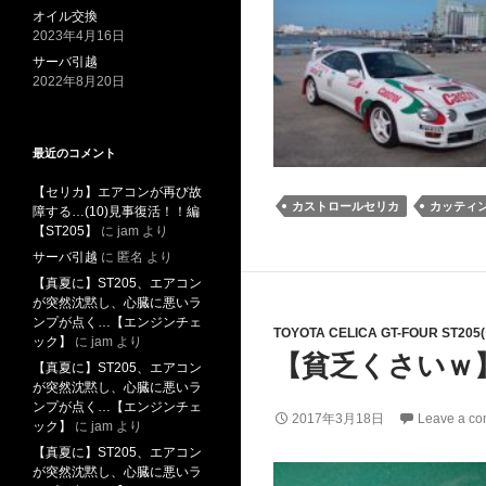
オイル交換
2023年4月16日
サーバ引越
2022年8月20日
最近のコメント
【セリカ】エアコンが再び故
カストロールセリカ
カッティ
障する…(10)見事復活！！編
【ST205】
に
jam
より
サーバ引越
に
匿名
より
【真夏に】ST205、エアコン
が突然沈黙し、心臓に悪いラ
ンプが点く…【エンジンチェ
TOYOTA CELICA GT-FOUR ST20
ック】
に
jam
より
【貧乏くさいｗ
【真夏に】ST205、エアコン
が突然沈黙し、心臓に悪いラ
ンプが点く…【エンジンチェ
2017年3月18日
Leave a c
ック】
に
jam
より
【真夏に】ST205、エアコン
が突然沈黙し、心臓に悪いラ