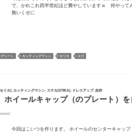
で、かれこれ四半世紀ほど費やしていますｗ 何やって
無いくせに
ングシート
カッティングマシン
セリカ
ロゴ
5(セリカ)
,
カッティングマシン
,
ステカ(STIKA)
,
ドレスアップ
,
自作
】ホイールキャップ（のプレート）を
omment
今回はこいつを作ります。 ホイールのセンターキャップ