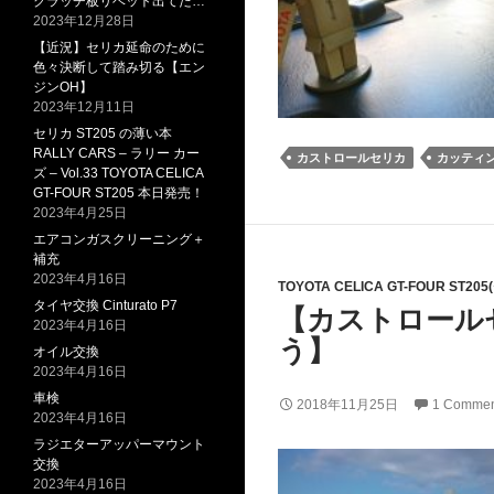
クラッチ板リベット出てた…
2023年12月28日
【近況】セリカ延命のために
色々決断して踏み切る【エン
ジンOH】
2023年12月11日
セリカ ST205 の薄い本
RALLY CARS – ラリー カー
カストロールセリカ
カッティ
ズ – Vol.33 TOYOTA CELICA
GT-FOUR ST205 本日発売！
2023年4月25日
エアコンガスクリーニング＋
補充
2023年4月16日
TOYOTA CELICA GT-FOUR ST20
タイヤ交換 Cinturato P7
【カストロール
2023年4月16日
う】
オイル交換
2023年4月16日
車検
2018年11月25日
1 Commen
2023年4月16日
ラジエターアッパーマウント
交換
2023年4月16日