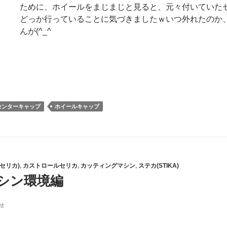
ために、ホイールをまじまじと見ると、元々付いていたセ
どっか行っていることに気づきましたｗいつ外れたのか
んが(^_^
センターキャップ
ホイールキャップ
5(セリカ)
,
カストロールセリカ
,
カッティングマシン
,
ステカ(STIKA)
シン環境編
t