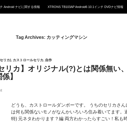
1インチ Android ナビに関する情報
XTRONS TB103AP Android6 10.1インチ DVDナビ情報
Tag Archives: カッティングマシン
5(セリカ)
,
カストロールセリカ
,
自作
セリカ】オリジナル(?)とは関係無い
関係】
t
どうも、カストロールダンボーです。 うちのセリカさん
は何も関係ないモノがなんかいろいろ住み着いてます。
特) 元ネタわかります？編 両方わかったらすごい！私も