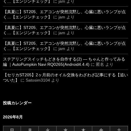
く…【エンジンチェック】
に
jam
より
【真夏に】ST205、エアコンが突然沈黙し、心臓に悪いランプが点
く…【エンジンチェック】
に
jam
より
【真夏に】ST205、エアコンが突然沈黙し、心臓に悪いランプが点
く…【エンジンチェック】
に
jam
より
【真夏に】ST205、エアコンが突然沈黙し、心臓に悪いランプが点
く…【エンジンチェック】
に
jam
より
ステアリングスイッチもどきを自作する(2) ― ちゃんと作ってみる
編 ｜AutoPumpkin Navi RQ0265(Android4.4.4)
に
匿名
より
【セリカST205】2ヶ月前のオイル交換をわざわざ記事にする【追い
ついた】
に
Satosim3104
より
投稿カレンダー
2026年8月
日
月
火
水
木
金
土