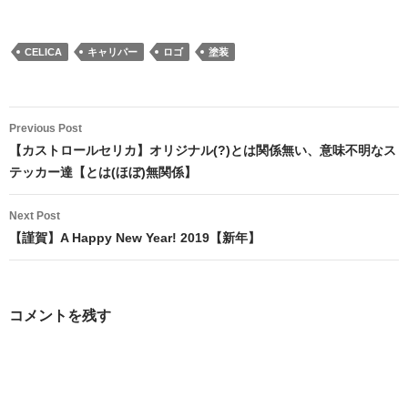
CELICA
キャリパー
ロゴ
塗装
Post
Previous Post
navigation
【カストロールセリカ】オリジナル(?)とは関係無い、意味不明なス
テッカー達【とは(ほぼ)無関係】
Next Post
【謹賀】A Happy New Year! 2019【新年】
コメントを残す