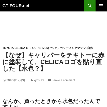
Search
GT-FOUR.net
Skip
Primary
to
Menu
content
TOYOTA CELICA GT-FOUR ST205(セリカ)
,
カッティングマシン
,
自作
【なぜ】キャリパーをテキトーに赤
に塗装して、CELICAロゴを貼り直
した【水色？】
2018年12月9日
kyosuke
Leave a comment
なんか、買ったときから水色だったんで
すよね…