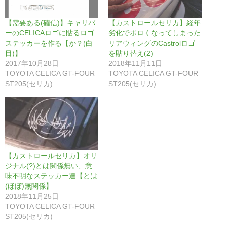
【需要ある(確信)】キャリパ
【カストロールセリカ】経年
ーのCELICAロゴに貼るロゴ
劣化でボロくなってしまった
ステッカーを作る【か？(白
リアウィングのCastrolロゴ
目)】
を貼り替え(2)
2017年10月28日
2018年11月11日
TOYOTA CELICA GT-FOUR
TOYOTA CELICA GT-FOUR
ST205(セリカ)
ST205(セリカ)
【カストロールセリカ】オリ
ジナル(?)とは関係無い、意
味不明なステッカー達【とは
(ほぼ)無関係】
2018年11月25日
TOYOTA CELICA GT-FOUR
ST205(セリカ)