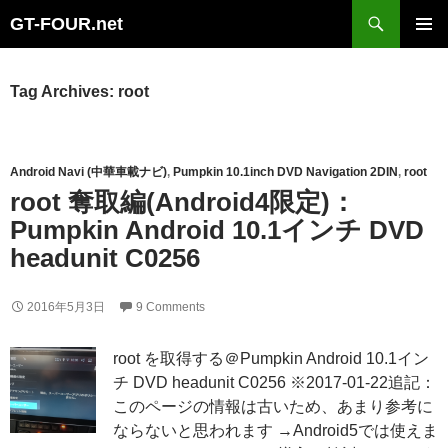
Search
GT-FOUR.net
Skip
Primary
to
Menu
content
Tag Archives: root
Android Navi (中華車載ナビ)
,
Pumpkin 10.1inch DVD Navigation 2DIN
,
root
root 奪取編(Android4限定)：
Pumpkin Android 10.1インチ DVD
headunit C0256
2016年5月3日
9 Comments
root を取得する＠Pumpkin Android 10.1イン
チ DVD headunit C0256 ※2017-01-22追記：
このページの情報は古いため、あまり参考に
ならないと思われます →Android5では使えま