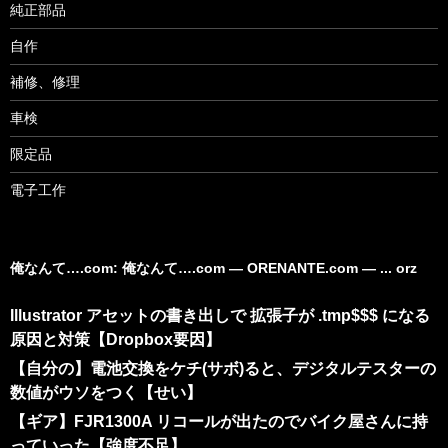
純正部品
自作
補修、修理
車検
限定品
電子工作
俺なんて….com: 俺なんて….com ― ORENANTE.com ― ... orz
Illustrator アセットの書き出しで 拡張子が .tmp$$$ になる
原因と対策【Dropbox要因】
【自分の】電池交換をケチ(サボ)ると、デジタルテスターの
数値がウソをつく【せい】
【ギア】FJR1300A リコールが出たのでバイク屋さんに持
っていった【強度不足】