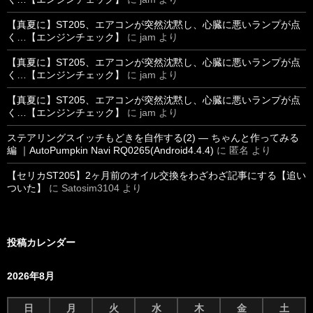
【真夏に】ST205、エアコンが突然沈黙し、心臓に悪いランプが点
く…【エンジンチェック】
に
jam
より
【真夏に】ST205、エアコンが突然沈黙し、心臓に悪いランプが点
く…【エンジンチェック】
に
jam
より
【真夏に】ST205、エアコンが突然沈黙し、心臓に悪いランプが点
く…【エンジンチェック】
に
jam
より
ステアリングスイッチもどきを自作する(2) ― ちゃんと作ってみる
編 ｜AutoPumpkin Navi RQ0265(Android4.4.4)
に
匿名
より
【セリカST205】2ヶ月前のオイル交換をわざわざ記事にする【追い
ついた】
に
Satosim3104
より
投稿カレンダー
2026年8月
日
月
火
水
木
金
土