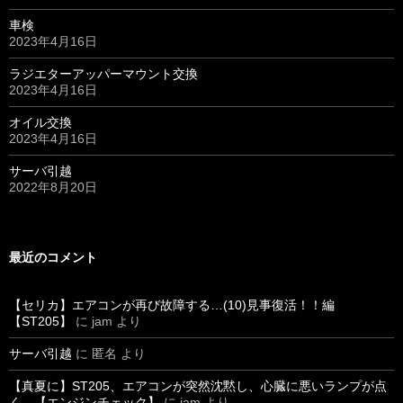
車検
2023年4月16日
ラジエターアッパーマウント交換
2023年4月16日
オイル交換
2023年4月16日
サーバ引越
2022年8月20日
最近のコメント
【セリカ】エアコンが再び故障する…(10)見事復活！！編
【ST205】
に
jam
より
サーバ引越
に
匿名
より
【真夏に】ST205、エアコンが突然沈黙し、心臓に悪いランプが点
く…【エンジンチェック】
に
jam
より