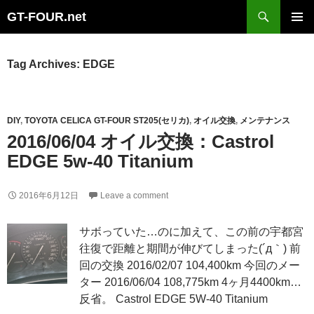
Search
GT-FOUR.net
Skip
Primary
to
Menu
content
Tag Archives: EDGE
DIY
,
TOYOTA CELICA GT-FOUR ST205(セリカ)
,
オイル交換
,
メンテナンス
2016/06/04 オイル交換：Castrol
EDGE 5w-40 Titanium
2016年6月12日
Leave a comment
サボっていた…のに加えて、この前の宇都宮
往復で距離と期間が伸びてしまった(´д｀) 前
回の交換 2016/02/07 104,400km 今回のメー
ター 2016/06/04 108,775km 4ヶ月4400km…
反省。 Castrol EDGE 5W-40 Titanium