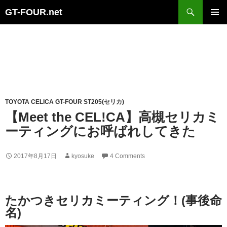
Search
GT-FOUR.net
Skip
Primary
to
Menu
content
TOYOTA CELICA GT-FOUR ST205(セリカ)
【Meet the CEL!CA】高槻セリカミ
ーティングにお呼ばれしてきた
2017年8月17日
kyosuke
4 Comments
たかつきセリカミーティング！(事後命
名)