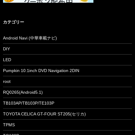
カテゴリー
Android Navi (中華車載ナビ)
DIY
LED
Pumpkin 10.1inch DVD Navigation 2DIN
root
RQ0265(Android5.1)
TB103AP/TB103P/TE103P
TOYOTA CELICA GT-FOUR ST205(セリカ)
TPMS