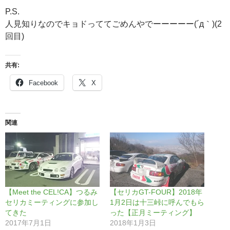
P.S.
人見知りなのでキョドっててごめんやでーーーーー(´д｀)(2
回目)
共有:
Facebook
X
関連
【Meet the CEL!CA】つるみ
【セリカGT-FOUR】2018年
セリカミーティングに参加し
1月2日は十三峠に呼んでもら
てきた
った【正月ミーティング】
2017年7月1日
2018年1月3日