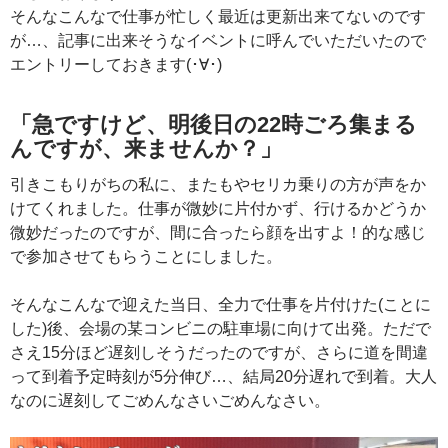
そんなこんなで仕事が忙しく最近は更新出来てないのです
が…、記事に出来そうなイベントに呼んでいただいたので
エントリーしておきます(･∀･)
「急ですけど、明後日の22時ごろ集まる
んですが、来ませんか？」
引きこもりがちの私に、またもやセリカ乗りの方が声をか
けてくれました。仕事が微妙に片付かず、行けるかどうか
微妙だったのですが、間に合ったら顔を出すよ！的な感じ
で参加させてもらうことにしました。
そんなこんなで迎えた当日、全力で仕事を片付けた(ことに
した)後、会場の某コンビニの駐車場に向けて出発。ただで
さえ15分ほど遅刻しそうだったのですが、さらに道を間違
って到着予定時刻が5分伸び…、結局20分遅れで到着。大人
なのに遅刻してごめんなさいごめんなさい。