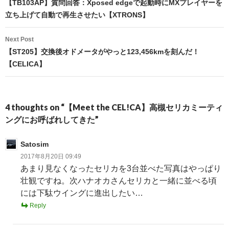
navigation
【TB103AP】質問回答：Xposed edgeで起動時にMXプレイヤーを
立ち上げて自動で再生させたい【XTRONS】
Next Post
【ST205】交換後オドメータがやっと123,456kmを刻んだ！
【CELICA】
4 thoughts on “【Meet the CEL!CA】高槻セリカミーティ
ングにお呼ばれしてきた”
Satosim
2017年8月20日 09:49
あまり見なくなったセリカを3台並べた写真はやっぱり
壮観ですね。次ハナオカさんセリカと一緒に並べる頃
には下駄ウイングに進出したい…
Reply