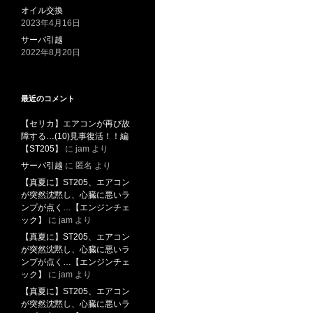
オイル交換
2023年4月16日
サーバ引越
2022年8月20日
最近のコメント
【セリカ】エアコンが再び故
障する…(10)見事復活！！編
【ST205】
に
jam
より
サーバ引越
に
匿名
より
【真夏に】ST205、エアコン
が突然沈黙し、心臓に悪いラ
ンプが点く…【エンジンチェ
ック】
に
jam
より
【真夏に】ST205、エアコン
が突然沈黙し、心臓に悪いラ
ンプが点く…【エンジンチェ
ック】
に
jam
より
【真夏に】ST205、エアコン
が突然沈黙し、心臓に悪いラ