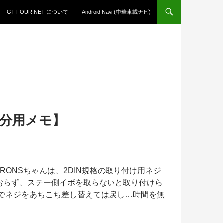
GT-FOUR.NET について
Android Navi (中華車載ナビ)
自分用メモ】
RONSちゃんは、2DIN規格の取り付け用ネジ
おらず、ステー側イボを取らないと取り付けら
誤でネジをあちこち差し替えては戻し…時間を無