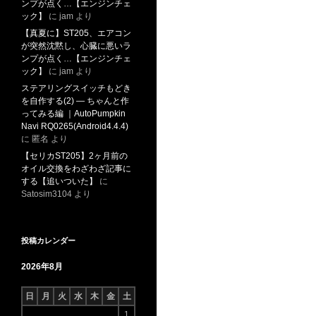
ンプが点く…【エンジンチェ
ック】
に
jam
より
【真夏に】ST205、エアコン
が突然沈黙し、心臓に悪いラ
ンプが点く…【エンジンチェ
ック】
に
jam
より
ステアリングスイッチもどき
を自作する(2) ― ちゃんと作
ってみる編 ｜AutoPumpkin
Navi RQ0265(Android4.4.4)
に
匿名
より
【セリカST205】2ヶ月前の
オイル交換をわざわざ記事に
する【追いついた】
に
Satosim3104
より
投稿カレンダー
2026年8月
日
月
火
水
木
金
土
1