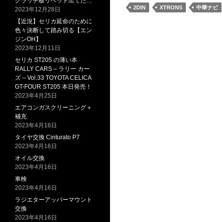
クラッチ板リベット出てた…
2DIN
XTRONS
中華ナビ
2023年12月28日
【近況】セリカ延命のために
色々決断して踏み切る【エン
ジンOH】
2023年12月11日
セリカ ST205 の薄い本
RALLY CARS – ラリー カー
ズ – Vol.33 TOYOTA CELICA
GT-FOUR ST205 本日発売！
2023年4月25日
エアコンガスクリーニング＋
補充
2023年4月16日
タイヤ交換 Cinturato P7
2023年4月16日
オイル交換
2023年4月16日
車検
2023年4月16日
ラジエターアッパーマウント
交換
2023年4月16日