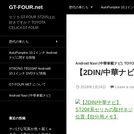
Skip to content
Search
GT-FOUR.net
歴代の車たち
AutoPumpkin 10.
セリカ GT-FOUR ST205はお
好きですか？ TOYOTA
CELICA GT-FOUR
歴代の車たち
AutoPumpkin 10.1インチ Android
ナビに関する情報
Android Navi (中華車載ナビ)
,
TOYO
XTRONS TB103AP Android6
【2DIN/中華
10.1インチ DVDナビ情報
GT-FOUR.NET について
2018年1月24日
Leave a c
Android Navi (中華車載ナビ)
最近の投稿
ヤバげな写真が色々届くｗ