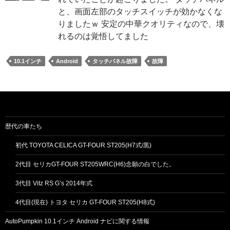
と、画面左部のタッチスイッチが効かなくな
りましたｗ 安定の中華クオリティなので、壊
れるのは覚悟してました
10.1インチ
Android
タッチパネル故障
故障
歴代の車たち
初代 TOYOTA CELICA GT-FOUR ST205(H7式/黒)
2代目 セリカGT-FOUR ST205WRC(H6)念願の白でした。
3代目 Vitz RS G’s 2014年式
4代目(現在) トヨタ セリカ GT-FOUR ST205(H8式)
AutoPumpkin 10.1インチ Android ナビに関する情報