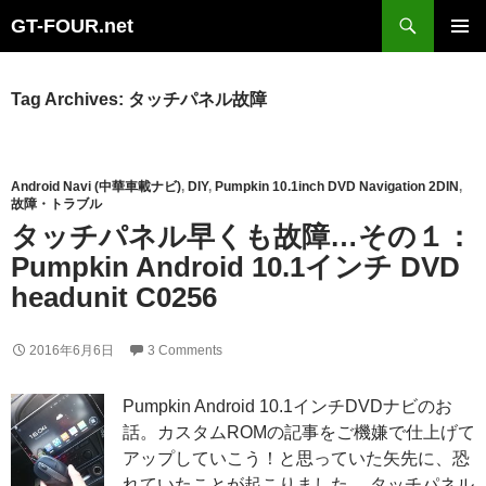
Search
GT-FOUR.net
Skip
Primary
to
Menu
content
Tag Archives: タッチパネル故障
Android Navi (中華車載ナビ)
,
DIY
,
Pumpkin 10.1inch DVD Navigation 2DIN
,
故障・トラブル
タッチパネル早くも故障…その１：
Pumpkin Android 10.1インチ DVD
headunit C0256
2016年6月6日
3 Comments
Pumpkin Android 10.1インチDVDナビのお
話。カスタムROMの記事をご機嫌で仕上げて
アップしていこう！と思っていた矢先に、恐
れていたことが起こりました。 タッチパネル