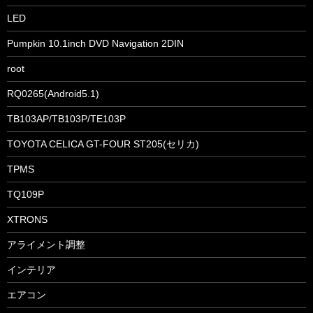
LED
Pumpkin 10.1inch DVD Navigation 2DIN
root
RQ0265(Android5.1)
TB103AP/TB103P/TE103P
TOYOTA CELICA GT-FOUR ST205(セリカ)
TPMS
TQ109P
XTRONS
アライメント調整
インテリア
エアコン