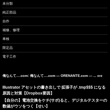
未分類
純正部品
自作
補修、修理
車検
限定品
電子工作
俺なんて….com: 俺なんて….com ― ORENANTE.com ― ... orz
Illustrator アセットの書き出しで 拡張子が .tmp$$$ になる
原因と対策【Dropbox要因】
【自分の】電池交換をケチ(サボ)ると、デジタルテスターの
数値がウソをつく【せい】