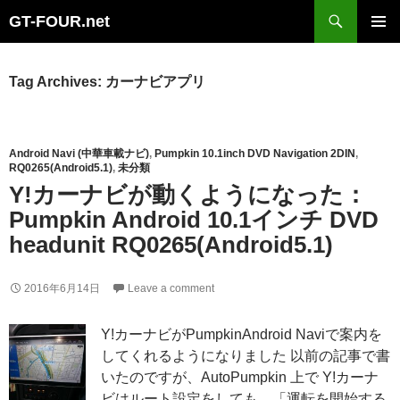
Search
GT-FOUR.net
Skip
Primary
to
Menu
content
Tag Archives: カーナビアプリ
Android Navi (中華車載ナビ)
,
Pumpkin 10.1inch DVD Navigation 2DIN
,
RQ0265(Android5.1)
,
未分類
Y!カーナビが動くようになった：
Pumpkin Android 10.1インチ DVD
headunit RQ0265(Android5.1)
2016年6月14日
Leave a comment
Y!カーナビがPumpkinAndroid Naviで案内を
してくれるようになりました 以前の記事で書
いたのですが、AutoPumpkin 上で Y!カーナ
ビはルート設定をしても、「運転を開始する