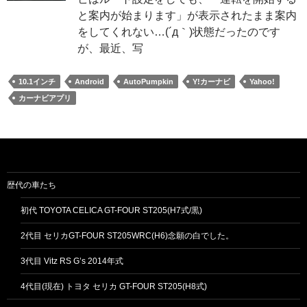
と案内が始まります」が表示されたまま案内
をしてくれない…(´д｀)状態だったのです
が、最近、写
10.1インチ
Android
AutoPumpkin
Y!カーナビ
Yahoo!
カーナビアプリ
歴代の車たち
初代 TOYOTA CELICA GT-FOUR ST205(H7式/黒)
2代目 セリカGT-FOUR ST205WRC(H6)念願の白でした。
3代目 Vitz RS G’s 2014年式
4代目(現在) トヨタ セリカ GT-FOUR ST205(H8式)