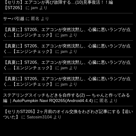
【セリカ】エアコンが再び故障する…(10)見事復活！！編
【ST205】
に
jam
より
サーバ引越
に
匿名
より
【真夏に】ST205、エアコンが突然沈黙し、心臓に悪いランプが点
く…【エンジンチェック】
に
jam
より
【真夏に】ST205、エアコンが突然沈黙し、心臓に悪いランプが点
く…【エンジンチェック】
に
jam
より
【真夏に】ST205、エアコンが突然沈黙し、心臓に悪いランプが点
く…【エンジンチェック】
に
jam
より
【真夏に】ST205、エアコンが突然沈黙し、心臓に悪いランプが点
く…【エンジンチェック】
に
jam
より
ステアリングスイッチもどきを自作する(2) ― ちゃんと作ってみる
編 ｜AutoPumpkin Navi RQ0265(Android4.4.4)
に
匿名
より
【セリカST205】2ヶ月前のオイル交換をわざわざ記事にする【追い
ついた】
に
Satosim3104
より