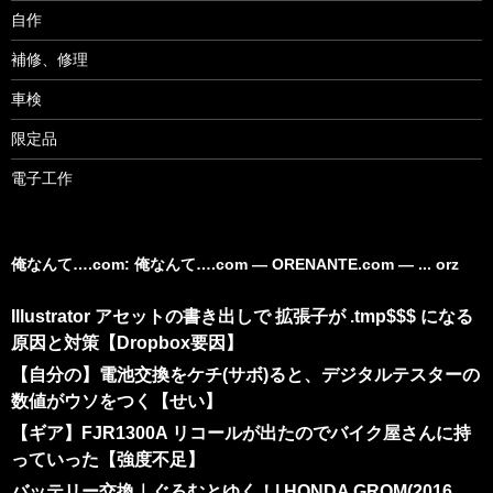
自作
補修、修理
車検
限定品
電子工作
俺なんて….com: 俺なんて….com ― ORENANTE.com ― ... orz
Illustrator アセットの書き出しで 拡張子が .tmp$$$ になる
原因と対策【Dropbox要因】
【自分の】電池交換をケチ(サボ)ると、デジタルテスターの
数値がウソをつく【せい】
【ギア】FJR1300A リコールが出たのでバイク屋さんに持
っていった【強度不足】
バッテリー交換｜ぐろむとゆく！| HONDA GROM(2016