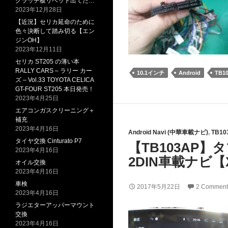
クラッチ板リベット出てた…
2023年12月28日
【近況】セリカ延命のために
色々決断して踏み切る【エン
ジンOH】
2023年12月11日
セリカ ST205 の薄い本
RALLY CARS – ラリー カー
10.1インチ
Android
TB1
ズ – Vol.33 TOYOTA CELICA
GT-FOUR ST205 本日発売！
2023年4月25日
エアコンガスクリーニング＋
補充
2023年4月16日
Android Navi (中華車載ナビ)
,
TB10
タイヤ交換 Cinturato P7
【TB103AP】タ
2023年4月16日
2DIN車載ナビ【
オイル交換
2023年4月16日
車検
2017年5月22日
2 Comment
2023年4月16日
ラジエターアッパーマウント
交換
2023年4月16日