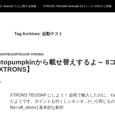
1インチ Android ナビに関する情報
XTRONS TB103AP Android6 10.1インチ DVDナビ情報
Tag Archives: 起動テスト
3AP/TB103P/TE103P
,
XTRONS
utopumpkinから載せ替えするよ～ 8コア 
XTRONS】
s
XTRONS TB103AP にしよう！ 必死で輸入したのに
たようです。ポイントも付くしシオシオ…(>_<) 同じものを
file='aff_xtrons'] 基本的な動作