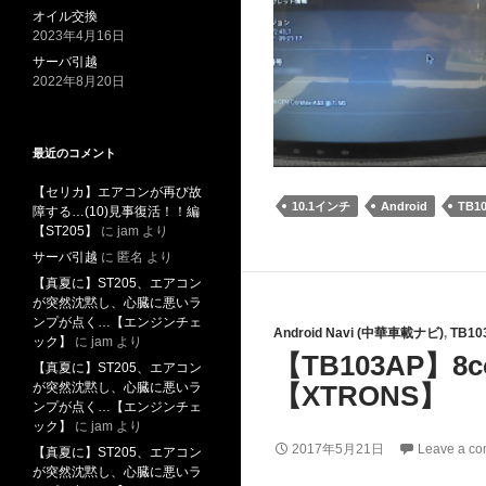
オイル交換
2023年4月16日
サーバ引越
2022年8月20日
最近のコメント
【セリカ】エアコンが再び故
10.1インチ
Android
TB1
障する…(10)見事復活！！編
【ST205】
に
jam
より
サーバ引越
に
匿名
より
【真夏に】ST205、エアコン
が突然沈黙し、心臓に悪いラ
ンプが点く…【エンジンチェ
Android Navi (中華車載ナビ)
,
TB10
ック】
に
jam
より
【TB103AP】8c
【真夏に】ST205、エアコン
が突然沈黙し、心臓に悪いラ
【XTRONS】
ンプが点く…【エンジンチェ
ック】
に
jam
より
2017年5月21日
Leave a c
【真夏に】ST205、エアコン
が突然沈黙し、心臓に悪いラ