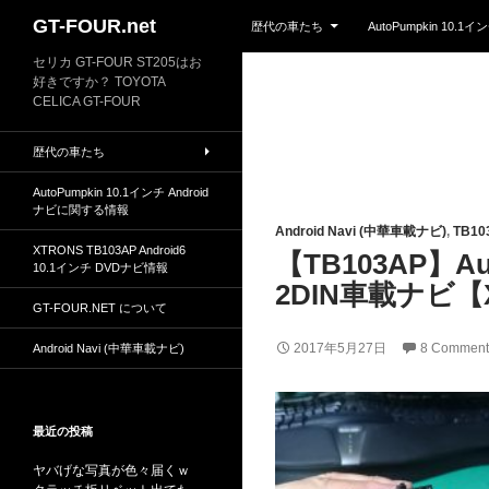
Skip to content
Search
GT-FOUR.net
歴代の車たち
AutoPumpkin 10.
セリカ GT-FOUR ST205はお
好きですか？ TOYOTA
CELICA GT-FOUR
歴代の車たち
AutoPumpkin 10.1インチ Android
ナビに関する情報
Android Navi (中華車載ナビ)
,
TB10
XTRONS TB103AP Android6
【TB103AP】A
10.1インチ DVDナビ情報
2DIN車載ナビ【
GT-FOUR.NET について
2017年5月27日
8 Comment
Android Navi (中華車載ナビ)
最近の投稿
ヤバげな写真が色々届くｗ