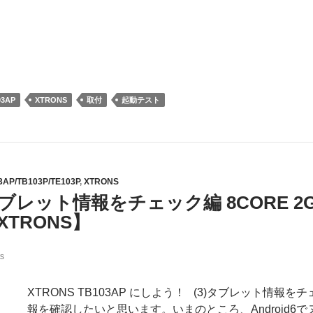
03AP
XTRONS
取付
起動テスト
3AP/TB103P/TE103P
,
XTRONS
ブレット情報をチェック編 8CORE 2GB A
XTRONS】
s
XTRONS TB103AP にしよう！ (3)タブレット情
報を確認したいと思います。いまのところ、Android6で