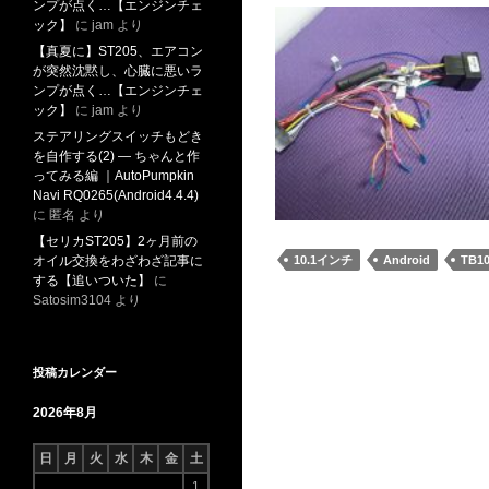
ンプが点く…【エンジンチェ
ック】
に
jam
より
【真夏に】ST205、エアコン
が突然沈黙し、心臓に悪いラ
ンプが点く…【エンジンチェ
ック】
に
jam
より
ステアリングスイッチもどき
を自作する(2) ― ちゃんと作
ってみる編 ｜AutoPumpkin
Navi RQ0265(Android4.4.4)
に
匿名
より
【セリカST205】2ヶ月前の
10.1インチ
Android
TB1
オイル交換をわざわざ記事に
する【追いついた】
に
Satosim3104
より
投稿カレンダー
2026年8月
日
月
火
水
木
金
土
1