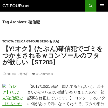
Search
GT-FOUR.net
Skip
Primary
to
Menu
content
Tag Archives: 確信犯
TOYOTA CELICA GT-FOUR ST205(セリカ)
【Y!オク】(たぶん)確信犯でゴミを
つかまされるｗコンソールのフタ
が欲しい【ST205】
2017年10月25日
4 Comments
【2017/10/25追記：凹んでるとはいえ、若干
言いがかりっぽい箇所がありましたので一部
記事を修正しています。】 コンソールのフタ
に傷があって気になってたので、フタの部分