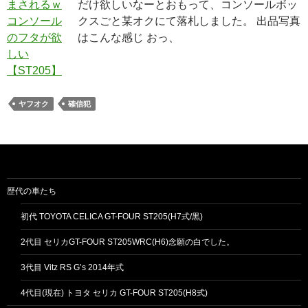
だけ欲しいなーとおもって、コンソールボッ
クスごと某オクにて落札しました。 出品写真
はこんな感じ おっ、
ヤフオク
確信犯
歴代の車たち
初代 TOYOTA CELICA GT-FOUR ST205(H7式/黒)
2代目 セリカGT-FOUR ST205WRC(H6)念願の白でした。
3代目 Vitz RS G’s 2014年式
4代目(現在) トヨタ セリカ GT-FOUR ST205(H8式)