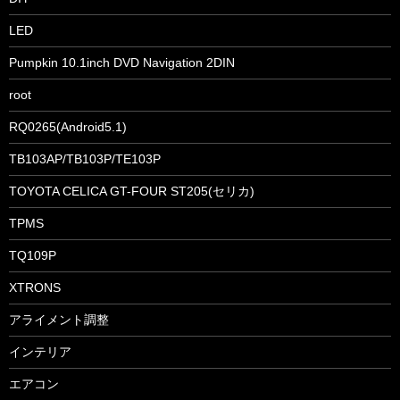
LED
Pumpkin 10.1inch DVD Navigation 2DIN
root
RQ0265(Android5.1)
TB103AP/TB103P/TE103P
TOYOTA CELICA GT-FOUR ST205(セリカ)
TPMS
TQ109P
XTRONS
アライメント調整
インテリア
エアコン