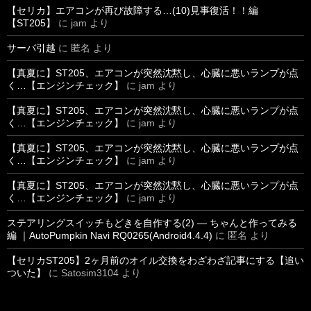
【セリカ】エアコンが再び故障する…(10)見事復活！！編
【ST205】
に
jam
より
サーバ引越
に
匿名
より
【真夏に】ST205、エアコンが突然沈黙し、心臓に悪いランプが点
く…【エンジンチェック】
に
jam
より
【真夏に】ST205、エアコンが突然沈黙し、心臓に悪いランプが点
く…【エンジンチェック】
に
jam
より
【真夏に】ST205、エアコンが突然沈黙し、心臓に悪いランプが点
く…【エンジンチェック】
に
jam
より
【真夏に】ST205、エアコンが突然沈黙し、心臓に悪いランプが点
く…【エンジンチェック】
に
jam
より
ステアリングスイッチもどきを自作する(2) ― ちゃんと作ってみる
編 ｜AutoPumpkin Navi RQ0265(Android4.4.4)
に
匿名
より
【セリカST205】2ヶ月前のオイル交換をわざわざ記事にする【追い
ついた】
に
Satosim3104
より