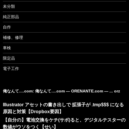
未分類
純正部品
自作
補修、修理
車検
限定品
電子工作
俺なんて….com: 俺なんて….com ― ORENANTE.com ― ... orz
Illustrator アセットの書き出しで 拡張子が .tmp$$$ になる
原因と対策【Dropbox要因】
【自分の】電池交換をケチ(サボ)ると、デジタルテスターの
数値がウソをつく【せい】