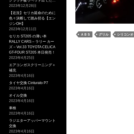
クラッチ板リベット出てた…
2023年12月28日
【近況】セリカ延命のために
色々決断して踏み切る【エン
ジンOH】
2023年12月11日
ＡＢＳ
グリル
シリコンオ
セリカ ST205 の薄い本
RALLY CARS – ラリー カー
ズ – Vol.33 TOYOTA CELICA
GT-FOUR ST205 本日発売！
2023年4月25日
エアコンガスクリーニング＋
補充
2023年4月16日
タイヤ交換 Cinturato P7
2023年4月16日
オイル交換
2023年4月16日
車検
2023年4月16日
ラジエターアッパーマウント
交換
2023年4月16日