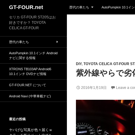
Skip to content
Search
GT-FOUR.net
歴代の車たち
AutoPumpkin 10.
セリカ GT-FOUR ST205はお
好きですか？ TOYOTA
CELICA GT-FOUR
歴代の車たち
AutoPumpkin 10.1インチ Android
ナビに関する情報
DIY
,
TOYOTA CELICA GT-FOUR S
XTRONS TB103AP Android6
紫外線やらで劣
10.1インチ DVDナビ情報
GT-FOUR.NET について
2016年1月19日
Leave a c
Android Navi (中華車載ナビ)
最近の投稿
ヤバげな写真が色々届くｗ