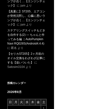
ンプが点く…【エンジンチェ
ック】
に
jam
より
【真夏に】ST205、エアコン
が突然沈黙し、心臓に悪いラ
ンプが点く…【エンジンチェ
ック】
に
jam
より
ステアリングスイッチもどき
を自作する(2) ― ちゃんと作
ってみる編 ｜AutoPumpkin
Navi RQ0265(Android4.4.4)
に
匿名
より
【セリカST205】2ヶ月前の
オイル交換をわざわざ記事に
する【追いついた】
に
Satosim3104
より
投稿カレンダー
2026年8月
日
月
火
水
木
金
土
1