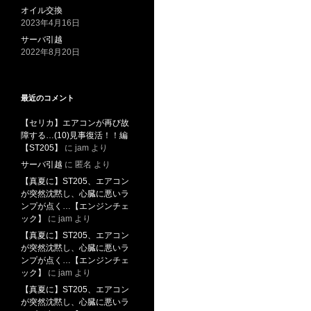
オイル交換
2023年4月16日
サーバ引越
2022年8月20日
最近のコメント
【セリカ】エアコンが再び故
障する…(10)見事復活！！編
【ST205】
に
jam
より
サーバ引越
に
匿名
より
【真夏に】ST205、エアコン
が突然沈黙し、心臓に悪いラ
ンプが点く…【エンジンチェ
ック】
に
jam
より
【真夏に】ST205、エアコン
が突然沈黙し、心臓に悪いラ
ンプが点く…【エンジンチェ
ック】
に
jam
より
【真夏に】ST205、エアコン
が突然沈黙し、心臓に悪いラ