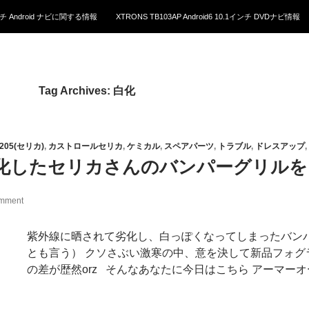
1インチ Android ナビに関する情報
XTRONS TB103AP Android6 10.1インチ DVDナビ情報
Tag Archives: 白化
T205(セリカ)
,
カストロールセリカ
,
ケミカル
,
スペアパーツ
,
トラブル
,
ドレスアップ
,
化したセリカさんのバンパーグリルを
omment
紫外線に晒されて劣化し、白っぽくなってしまったバン
とも言う） クソさぶい激寒の中、意を決して新品フォ
の差が歴然orz そんなあなたに今日はこちら アーマーオ