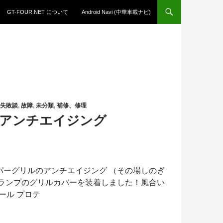
GT-FOUR.NET について
Android Navi (中華車載ナビ)
失敗談
,
故障
,
未分類
,
補修、修理
アンチエイジング
パーグリルのアンチエイジング （その場しのぎ
グランプのグリルカバーを装着しました！風合い
ール プロテ