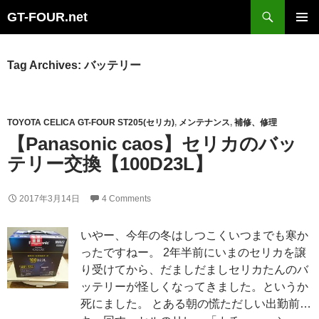
Search
GT-FOUR.net
Skip
Primary
to
Menu
content
Tag Archives: バッテリー
TOYOTA CELICA GT-FOUR ST205(セリカ)
,
メンテナンス
,
補修、修理
【Panasonic caos】セリカのバッ
テリー交換【100D23L】
2017年3月14日
4 Comments
いやー、今年の冬はしつこくいつまでも寒か
ったですねー。 2年半前にいまのセリカを譲
り受けてから、だましだましセリカたんのバ
ッテリーが怪しくなってきました。というか
死にました。 とある朝の慌ただしい出勤前…