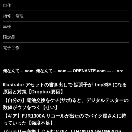
自作
補修、修理
車検
限定品
電子工作
俺なんて….com: 俺なんて….com ― ORENANTE.com ― ... orz
Illustrator アセットの書き出しで 拡張子が .tmp$$$ になる
原因と対策【Dropbox要因】
【自分の】電池交換をケチ(サボ)ると、デジタルテスターの
数値がウソをつく【せい】
【ギア】FJR1300A リコールが出たのでバイク屋さんに持
っていった【強度不足】
バッテリー交換｜ぐろむとゆく！| HONDA GROM(2016