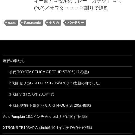
キー回す→セルのリレー「カチッ」 →＼
(^o^)／オワタ ・・・平謝りで遅刻
caos
Panasonic
セリカ
バッテリー
歴代の車たち
初代 TOYOTA CELICA GT-FOUR ST205(H7式/黒)
2代目 セリカGT-FOUR ST205WRC(H6)念願の白でした。
3代目 Vitz RS G’s 2014年式
4代目(現在) トヨタ セリカ GT-FOUR ST205(H8式)
AutoPumpkin 10.1インチ Android ナビに関する情報
XTRONS TB103AP Android6 10.1インチ DVDナビ情報