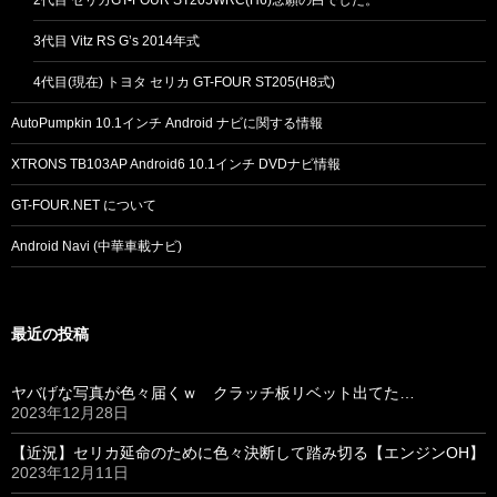
2代目 セリカGT-FOUR ST205WRC(H6)念願の白でした。
3代目 Vitz RS G’s 2014年式
4代目(現在) トヨタ セリカ GT-FOUR ST205(H8式)
AutoPumpkin 10.1インチ Android ナビに関する情報
XTRONS TB103AP Android6 10.1インチ DVDナビ情報
GT-FOUR.NET について
Android Navi (中華車載ナビ)
最近の投稿
ヤバげな写真が色々届くｗ クラッチ板リベット出てた…
2023年12月28日
【近況】セリカ延命のために色々決断して踏み切る【エンジンOH】
2023年12月11日