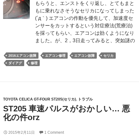
もらうと、エンストをくり返し、とてもまと
もに乗れなさそうなセリカになってしまった
(´д｀) エアコンの作動を優先して、加速度セ
ンサーをカットするという対症療法(荒療治)
を採ってもらい、エアコンは効くようになり
ました。が、2，3日走ってみると、突如謎の
2016エアコン故障
エアコン修理
エアコン故障
セリカ
ダイアグ
修理
TOYOTA CELICA GT-FOUR ST205(セリカ)
,
トラブル
ST205 車速パルスがおかしい… 悪
化の件orz
2015年2月11日
1 Comment