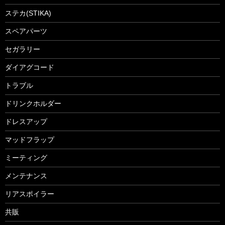
ステカ(STIKA)
スペアパーツ
セガラリー
ダイアグコード
トラブル
ドリンクホルダー
ドレスアップ
マッドフラップ
ミーティング
メンテナンス
リアスポイラー
共販