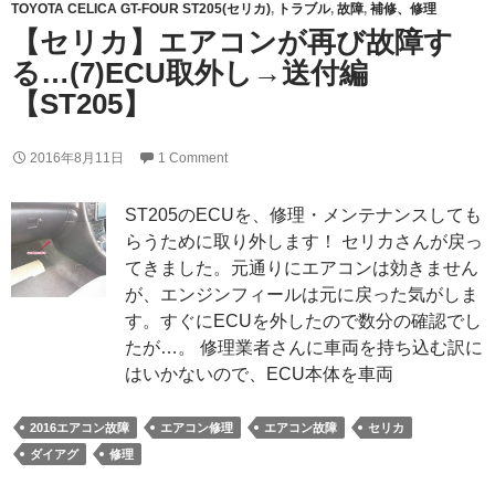
TOYOTA CELICA GT-FOUR ST205(セリカ)
,
トラブル
,
故障
,
補修、修理
【セリカ】エアコンが再び故障す
る…(7)ECU取外し→送付編
【ST205】
2016年8月11日
1 Comment
ST205のECUを、修理・メンテナンスしても
らうために取り外します！ セリカさんが戻っ
てきました。元通りにエアコンは効きません
が、エンジンフィールは元に戻った気がしま
す。すぐにECUを外したので数分の確認でし
たが…。 修理業者さんに車両を持ち込む訳に
はいかないので、ECU本体を車両
2016エアコン故障
エアコン修理
エアコン故障
セリカ
ダイアグ
修理