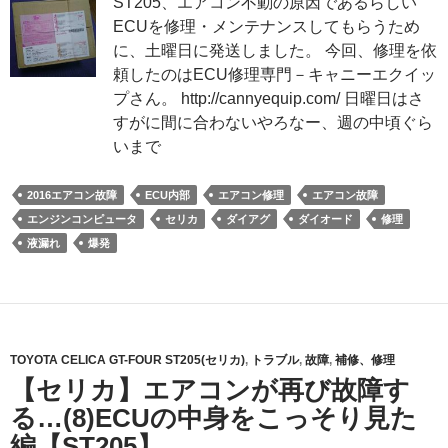
ST205、エアコン不動の原因であるらしい
ECUを修理・メンテナンスしてもらうため
に、土曜日に発送しました。 今回、修理を依
頼したのはECU修理専門－キャニーエクイッ
プさん。 http://cannyequip.com/ 日曜日はさ
すがに間に合わないやろなー、週の中頃ぐら
いまで
2016エアコン故障
ECU内部
エアコン修理
エアコン故障
エンジンコンピュータ
セリカ
ダイアグ
ダイオード
修理
液漏れ
爆発
TOYOTA CELICA GT-FOUR ST205(セリカ)
,
トラブル
,
故障
,
補修、修理
【セリカ】エアコンが再び故障す
る…(8)ECUの中身をこっそり見た
編【ST205】