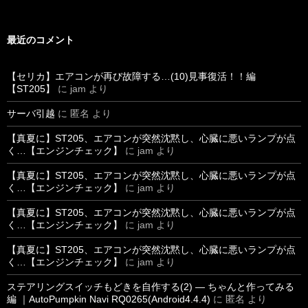
最近のコメント
【セリカ】エアコンが再び故障する…(10)見事復活！！編
【ST205】
に
jam
より
サーバ引越
に
匿名
より
【真夏に】ST205、エアコンが突然沈黙し、心臓に悪いランプが点
く…【エンジンチェック】
に
jam
より
【真夏に】ST205、エアコンが突然沈黙し、心臓に悪いランプが点
く…【エンジンチェック】
に
jam
より
【真夏に】ST205、エアコンが突然沈黙し、心臓に悪いランプが点
く…【エンジンチェック】
に
jam
より
【真夏に】ST205、エアコンが突然沈黙し、心臓に悪いランプが点
く…【エンジンチェック】
に
jam
より
ステアリングスイッチもどきを自作する(2) ― ちゃんと作ってみる
編 ｜AutoPumpkin Navi RQ0265(Android4.4.4)
に
匿名
より