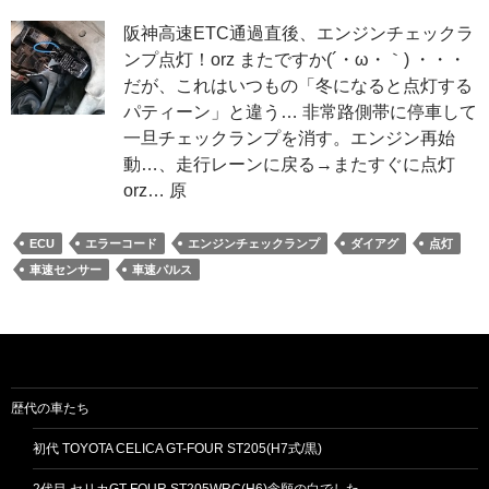
阪神高速ETC通過直後、エンジンチェックラ
ンプ点灯！orz またですか(´・ω・｀) ・・・
だが、これはいつもの「冬になると点灯する
パティーン」と違う… 非常路側帯に停車して
一旦チェックランプを消す。エンジン再始
動…、走行レーンに戻る→またすぐに点灯
orz… 原
ECU
エラーコード
エンジンチェックランプ
ダイアグ
点灯
車速センサー
車速パルス
歴代の車たち
初代 TOYOTA CELICA GT-FOUR ST205(H7式/黒)