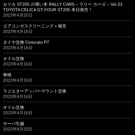
セリカ ST205 の薄い本 RALLY CARS – ラリー カーズ – Vol.33
TOYOTA CELICA GT-FOUR ST205 本日発売！
2023年4月25日
エアコンガスクリーニング＋補充
2023年4月16日
タイヤ交換 Cinturato P7
2023年4月16日
オイル交換
2023年4月16日
車検
2023年4月16日
ラジエターアッパーマウント交換
2023年4月16日
オイル交換
2023年4月16日
サーバ引越
2022年8月20日