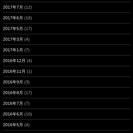
2017年7月
(12)
2017年6月
(18)
2017年5月
(17)
2017年3月
(4)
2017年1月
(7)
2016年12月
(4)
2016年11月
(1)
2016年9月
(3)
2016年8月
(17)
2016年7月
(7)
2016年6月
(10)
2016年5月
(4)