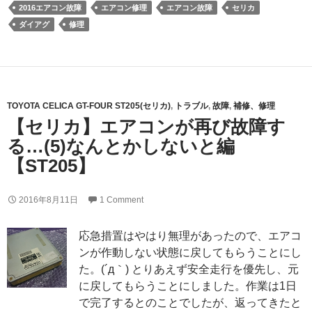
2016エアコン故障
エアコン修理
エアコン故障
セリカ
ダイアグ
修理
TOYOTA CELICA GT-FOUR ST205(セリカ)
,
トラブル
,
故障
,
補修、修理
【セリカ】エアコンが再び故障す
る…(5)なんとかしないと編
【ST205】
2016年8月11日
1 Comment
応急措置はやはり無理があったので、エアコ
ンが作動しない状態に戻してもらうことにし
た。(´д｀) とりあえず安全走行を優先し、元
に戻してもらうことにしました。作業は1日
で完了するとのことでしたが、返ってきたと