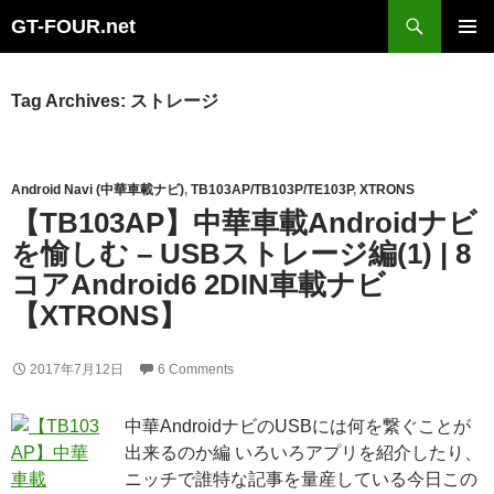
Search
GT-FOUR.net
Skip
Primary
to
Menu
content
Tag Archives: ストレージ
Android Navi (中華車載ナビ)
,
TB103AP/TB103P/TE103P
,
XTRONS
【TB103AP】中華車載Androidナビ
を愉しむ – USBストレージ編(1) | 8
コアAndroid6 2DIN車載ナビ
【XTRONS】
2017年7月12日
6 Comments
中華AndroidナビのUSBには何を繋ぐことが
出来るのか編 いろいろアプリを紹介したり、
ニッチで誰特な記事を量産している今日この