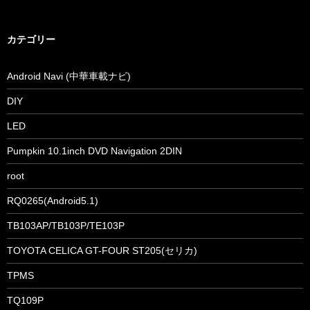
カテゴリー
Android Navi (中華車載ナビ)
DIY
LED
Pumpkin 10.1inch DVD Navigation 2DIN
root
RQ0265(Android5.1)
TB103AP/TB103P/TE103P
TOYOTA CELICA GT-FOUR ST205(セリカ)
TPMS
TQ109P