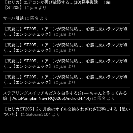
【セリカ】エアコンが再び故障する…(10)見事復活！！編
【ST205】
に
jam
より
サーバ引越
に
匿名
より
【真夏に】ST205、エアコンが突然沈黙し、心臓に悪いランプが点
く…【エンジンチェック】
に
jam
より
【真夏に】ST205、エアコンが突然沈黙し、心臓に悪いランプが点
く…【エンジンチェック】
に
jam
より
【真夏に】ST205、エアコンが突然沈黙し、心臓に悪いランプが点
く…【エンジンチェック】
に
jam
より
【真夏に】ST205、エアコンが突然沈黙し、心臓に悪いランプが点
く…【エンジンチェック】
に
jam
より
ステアリングスイッチもどきを自作する(2) ― ちゃんと作ってみる
編 ｜AutoPumpkin Navi RQ0265(Android4.4.4)
に
匿名
より
【セリカST205】2ヶ月前のオイル交換をわざわざ記事にする【追い
ついた】
に
Satosim3104
より