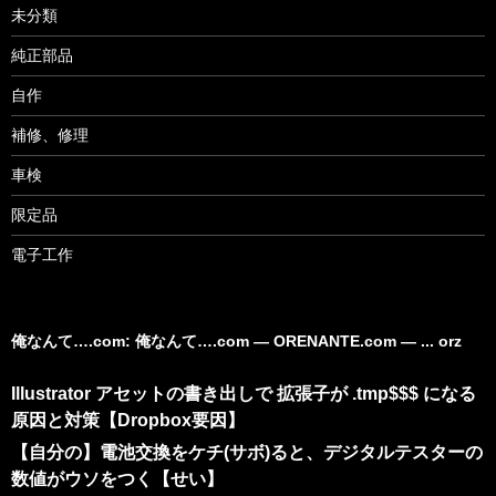
未分類
純正部品
自作
補修、修理
車検
限定品
電子工作
俺なんて….com: 俺なんて….com ― ORENANTE.com ― ... orz
Illustrator アセットの書き出しで 拡張子が .tmp$$$ になる
原因と対策【Dropbox要因】
【自分の】電池交換をケチ(サボ)ると、デジタルテスターの
数値がウソをつく【せい】