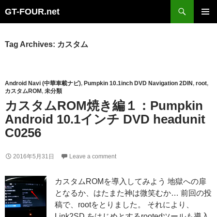
Search
GT-FOUR.net
Skip
Primary
to
Menu
content
Tag Archives: カスタム
Android Navi (中華車載ナビ)
,
Pumpkin 10.1inch DVD Navigation 2DIN
,
root
,
カスタムROM
,
未分類
カスタムROM焼き編１：Pumpkin
Android 10.1インチ DVD headunit
C0256
2016年5月31日
Leave a comment
カスタムROMを導入してみよう 地獄への扉
となるか、はたまた神は微笑むか… 前回の投
稿で、rootをとりました。 それにより、
Link2SD をはじめとするrootedツールも導入