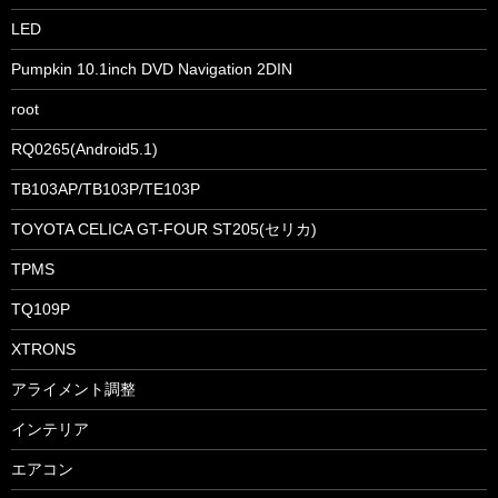
LED
Pumpkin 10.1inch DVD Navigation 2DIN
root
RQ0265(Android5.1)
TB103AP/TB103P/TE103P
TOYOTA CELICA GT-FOUR ST205(セリカ)
TPMS
TQ109P
XTRONS
アライメント調整
インテリア
エアコン