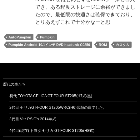
でき、ある程度ストレージに余裕ができまし
たので、最低限の快適さは確保できており、
とりあえずこれで十分かなーと思
AutoPumpkin
Pumpkin
Pumpkin Android 10.1インチ DVD headunit C0256
ROM
カスタム
歴代の車たち
初代 TOYOTA CELICA GT-FOUR ST205(H7式/黒)
2代目 セリカGT-FOUR ST205WRC(H6)念願の白でした。
3代目 Vitz RS G’s 2014年式
4代目(現在) トヨタ セリカ GT-FOUR ST205(H8式)