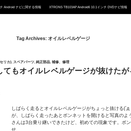
1インチ Android ナビに関する情報
XTRONS TB103AP Android6 10.1インチ DVDナビ情報
Tag Archives: オイルレベルゲージ
5(セリカ)
,
スペアパーツ
,
純正部品
,
補修、修理
どうしてもオイルレベルゲージが抜けた
しばらく走るとオイルレベルゲージがちょっと抜ける(´д
が、しばらく走ったあとボンネットを開けると写真のよ
さんは3台乗り継いできたけど、初めての現象です。ボ
せ