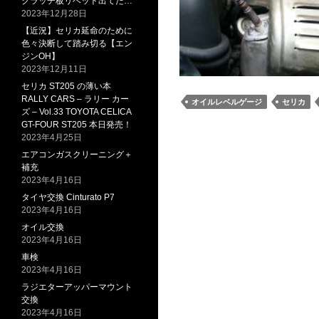
クラッチ板リベット出てた…
2023年12月28日
【近況】セリカ延命のために
色々決断して踏み切る【エン
ジンOH】
2023年12月11日
セリカ ST205 の薄い本
RALLY CARS – ラリー カー
オイルレベルゲージ
セリカ
ズ – Vol.33 TOYOTA CELICA
GT-FOUR ST205 本日発売！
2023年4月25日
エアコンガスクリーニング＋
補充
2023年4月16日
タイヤ交換 Cinturato P7
2023年4月16日
オイル交換
2023年4月16日
車検
2023年4月16日
ラジエターアッパーマウント
交換
2023年4月16日