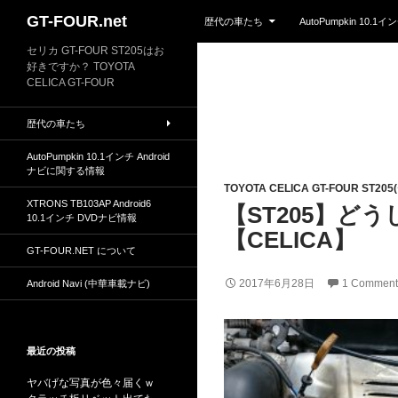
Skip to content
Search
GT-FOUR.net
歴代の車たち
AutoPumpkin 10.
セリカ GT-FOUR ST205はお
好きですか？ TOYOTA
CELICA GT-FOUR
歴代の車たち
AutoPumpkin 10.1インチ Android
ナビに関する情報
TOYOTA CELICA GT-FOUR ST20
XTRONS TB103AP Android6
【ST205】
10.1インチ DVDナビ情報
【CELICA】
GT-FOUR.NET について
2017年6月28日
1 Comment
Android Navi (中華車載ナビ)
最近の投稿
ヤバげな写真が色々届くｗ