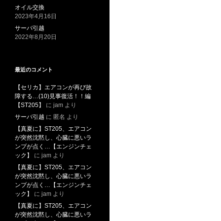
オイル交換
2023年4月16日
サーバ引越
2022年8月20日
最近のコメント
【セリカ】エアコンが再び故
障する…(10)見事復活！！編
【ST205】
に
jam
より
サーバ引越
に
匿名
より
【真夏に】ST205、エアコン
が突然沈黙し、心臓に悪いラ
ンプが点く…【エンジンチェ
ック】
に
jam
より
【真夏に】ST205、エアコン
が突然沈黙し、心臓に悪いラ
ンプが点く…【エンジンチェ
ック】
に
jam
より
【真夏に】ST205、エアコン
が突然沈黙し、心臓に悪いラ