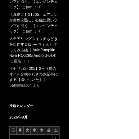
ンプが点く…【エンジンチェ
ック】
に
jam
より
【真夏に】ST205、エアコン
が突然沈黙し、心臓に悪いラ
ンプが点く…【エンジンチェ
ック】
に
jam
より
ステアリングスイッチもどき
を自作する(2) ― ちゃんと作
ってみる編 ｜AutoPumpkin
Navi RQ0265(Android4.4.4)
に
匿名
より
【セリカST205】2ヶ月前の
オイル交換をわざわざ記事に
する【追いついた】
に
Satosim3104
より
投稿カレンダー
2026年8月
日
月
火
水
木
金
土
1