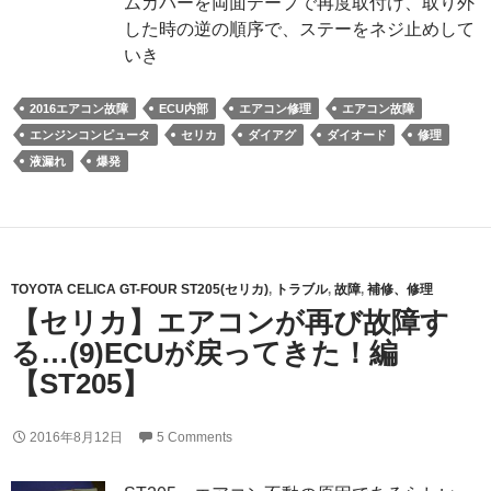
ムカバーを両面テープで再度取付け、取り外
した時の逆の順序で、ステーをネジ止めして
いき
2016エアコン故障
ECU内部
エアコン修理
エアコン故障
エンジンコンピュータ
セリカ
ダイアグ
ダイオード
修理
液漏れ
爆発
TOYOTA CELICA GT-FOUR ST205(セリカ)
,
トラブル
,
故障
,
補修、修理
【セリカ】エアコンが再び故障す
る…(9)ECUが戻ってきた！編
【ST205】
2016年8月12日
5 Comments