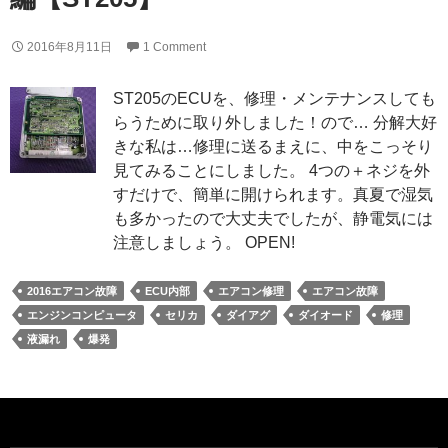
2016年8月11日
1 Comment
ST205のECUを、修理・メンテナンスしても
らうために取り外しました！ので… 分解大好
きな私は…修理に送るまえに、中をこっそり
見てみることにしました。 4つの＋ネジを外
すだけで、簡単に開けられます。真夏で湿気
も多かったので大丈夫でしたが、静電気には
注意しましょう。 OPEN!
2016エアコン故障
ECU内部
エアコン修理
エアコン故障
エンジンコンピュータ
セリカ
ダイアグ
ダイオード
修理
液漏れ
爆発