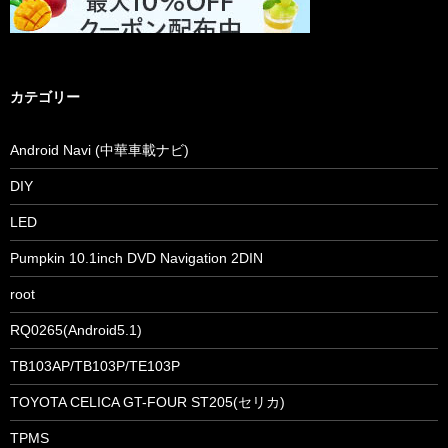
カテゴリー
Android Navi (中華車載ナビ)
DIY
LED
Pumpkin 10.1inch DVD Navigation 2DIN
root
RQ0265(Android5.1)
TB103AP/TB103P/TE103P
TOYOTA CELICA GT-FOUR ST205(セリカ)
TPMS