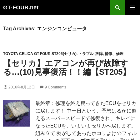
Search
GT-FOUR.net
Skip
Primary
to
Menu
content
Tag Archives: エンジンコンピュータ
TOYOTA CELICA GT-FOUR ST205(セリカ)
,
トラブル
,
故障
,
補修、修理
【セリカ】エアコンが再び故障す
る…(10)見事復活！！編【ST205】
2016年8月12日
9 Comments
最終章：修理を終え戻ってきたECUをセリカ
に戻します！ 中一日という、予想はるかに超
えるスーパースピードで修復され、キレイに
なったECUを、いよいよセリカへ戻します。
組み立て 剥がしてあったホコリよけのフィル