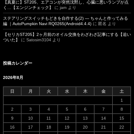
【真夏に】ST205、エアコンが突然沈黙し、心臓に悪いランプが点
く…【エンジンチェック】
に
jam
より
ステアリングスイッチもどきを自作する(2) ― ちゃんと作ってみる
編 ｜AutoPumpkin Navi RQ0265(Android4.4.4)
に
匿名
より
【セリカST205】2ヶ月前のオイル交換をわざわざ記事にする【追い
ついた】
に
Satosim3104
より
投稿カレンダー
2026年8月
日
月
火
水
木
金
土
1
2
3
4
5
6
7
8
9
10
11
12
13
14
15
16
17
18
19
20
21
22