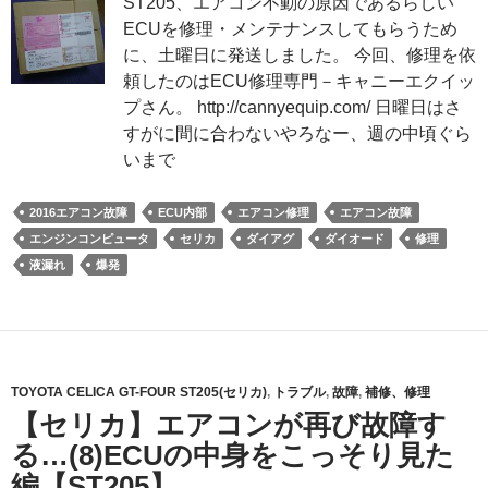
ST205、エアコン不動の原因であるらしい
ECUを修理・メンテナンスしてもらうため
に、土曜日に発送しました。 今回、修理を依
頼したのはECU修理専門－キャニーエクイッ
プさん。 http://cannyequip.com/ 日曜日はさ
すがに間に合わないやろなー、週の中頃ぐら
いまで
2016エアコン故障
ECU内部
エアコン修理
エアコン故障
エンジンコンピュータ
セリカ
ダイアグ
ダイオード
修理
液漏れ
爆発
TOYOTA CELICA GT-FOUR ST205(セリカ)
,
トラブル
,
故障
,
補修、修理
【セリカ】エアコンが再び故障す
る…(8)ECUの中身をこっそり見た
編【ST205】