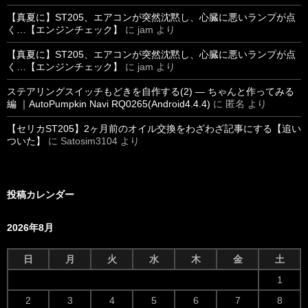
【真夏に】ST205、エアコンが突然沈黙し、心臓に悪いランプが点
く…【エンジンチェック】
に
jam
より
【真夏に】ST205、エアコンが突然沈黙し、心臓に悪いランプが点
く…【エンジンチェック】
に
jam
より
ステアリングスイッチもどきを自作する(2) ― ちゃんと作ってみる
編 ｜AutoPumpkin Navi RQ0265(Android4.4.4)
に
匿名
より
【セリカST205】2ヶ月前のオイル交換をわざわざ記事にする【追い
ついた】
に
Satosim3104
より
投稿カレンダー
2026年8月
日
月
火
水
木
金
土
1
2
3
4
5
6
7
8