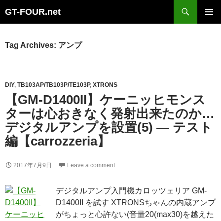
Search
GT-FOUR.net
Skip
Primary
to
Menu
content
Tag Archives: アンプ
DIY
,
TB103AP/TB103P/TE103P
,
XTRONS
【GM-D1400II】ケーニッヒモンス
ターは心おきなく発射出来たのか…
デジタルアンプを設置(5) ― テスト
編【carrozzeria】
2017年7月9日
Leave a comment
デジタルアンプ入門機カロッツェリア GM-
D1400II を試す XTRONSちゃんの内蔵アンプ
がちょっと心許ない(音量20(max30)を越えた