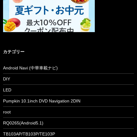
カテゴリー
Android Navi (中華車載ナビ)
DIY
LED
Pumpkin 10.1inch DVD Navigation 2DIN
root
RQ0265(Android5.1)
TB103AP/TB103P/TE103P