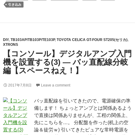
引き込み
DIY
,
TB103AP/TB103P/TE103P
,
TOYOTA CELICA GT-FOUR ST205(セリカ)
,
XTRONS
【コンソール】デジタルアンプ入門
機を設置する(3) ― バッ直配線分岐
編【スペースねえ！】
2017年7月8日
Leave a comment
バッ直配線を引いてきたので、電源確保の準
備します！ ちょっとアンプとは関係あるよう
で直接は関係ありませんが、工程の関係上、
先にこちらを…。 分配盤を作った(机上の空
論＆徒労ｗ) 引いてきたピュアな常時電源を