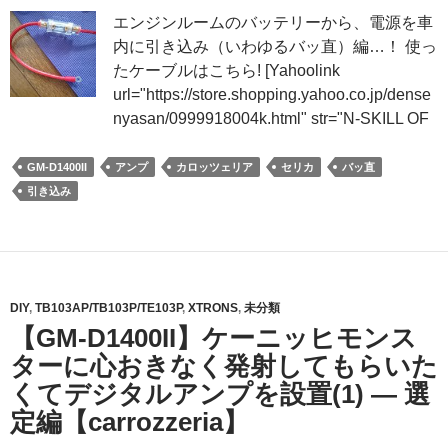
エンジンルームのバッテリーから、電源を車
内に引き込み（いわゆるバッ直）編…！ 使っ
たケーブルはこちら! [Yahoolink
url="https://store.shopping.yahoo.co.jp/dense
nyasan/0999918004k.html" str="N-SKILL OF
GM-D1400II
アンプ
カロッツェリア
セリカ
バッ直
引き込み
DIY
,
TB103AP/TB103P/TE103P
,
XTRONS
,
未分類
【GM-D1400II】ケーニッヒモンス
ターに心おきなく発射してもらいた
くてデジタルアンプを設置(1) ― 選
定編【carrozzeria】