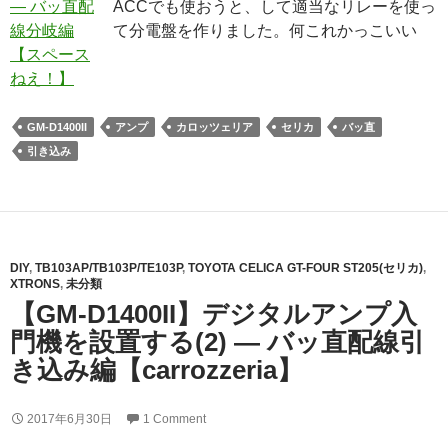
ACCでも使おうと、して適当なリレーを使っ
て分電盤を作りました。何これかっこいい
GM-D1400II
アンプ
カロッツェリア
セリカ
バッ直
引き込み
DIY
,
TB103AP/TB103P/TE103P
,
TOYOTA CELICA GT-FOUR ST205(セリカ)
,
XTRONS
,
未分類
【GM-D1400II】デジタルアンプ入
門機を設置する(2) ― バッ直配線引
き込み編【carrozzeria】
2017年6月30日
1 Comment