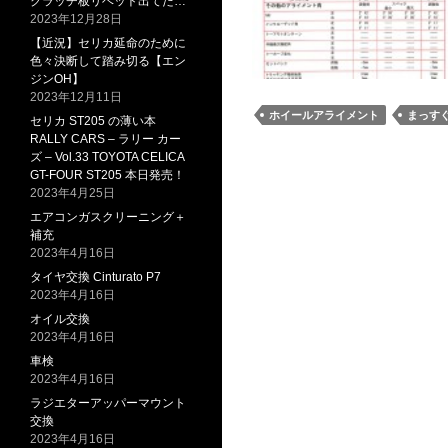
クラッチ板リベット出てた…
2023年12月28日
【近況】セリカ延命のために
色々決断して踏み切る【エン
ジンOH】
2023年12月11日
ホイールアライメント
まっす
セリカ ST205 の薄い本
RALLY CARS – ラリー カー
ズ – Vol.33 TOYOTA CELICA
GT-FOUR ST205 本日発売！
2023年4月25日
エアコンガスクリーニング＋
補充
2023年4月16日
タイヤ交換 Cinturato P7
2023年4月16日
オイル交換
2023年4月16日
車検
2023年4月16日
ラジエターアッパーマウント
交換
2023年4月16日