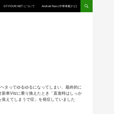
GT-FOUR.NET について
Android Navi (中華車載ナビ)
、足回りがヘタってゆるゆるになってしまい、最終的に
新車Vitzに乗り換えたとき「直進時はしっか
を覚えてしまうで症」を発症していました