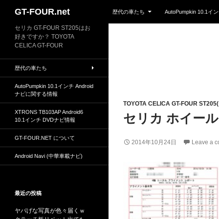
Skip to content
Search
GT-FOUR.net
歴代の車たち
AutoPumpkin 10.
セリカ GT-FOUR ST205はお
好きですか？ TOYOTA
CELICA GT-FOUR
歴代の車たち
AutoPumpkin 10.1インチ Android
ナビに関する情報
TOYOTA CELICA GT-FOUR ST20
XTRONS TB103AP Android6
セリカ ホイー
10.1インチ DVDナビ情報
GT-FOUR.NET について
2014年10月24日
Leave a 
Android Navi (中華車載ナビ)
最近の投稿
ヤバげな写真が色々届くｗ