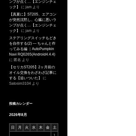
ンプが点く…【エンジンチェ
ック】
に
jam
より
【真夏に】ST205、エアコン
が突然沈黙し、心臓に悪いラ
ンプが点く…【エンジンチェ
ック】
に
jam
より
ステアリングスイッチもどき
を自作する(2) ― ちゃんと作
ってみる編 ｜AutoPumpkin
Navi RQ0265(Android4.4.4)
に
匿名
より
【セリカST205】2ヶ月前の
オイル交換をわざわざ記事に
する【追いついた】
に
Satosim3104
より
投稿カレンダー
2026年8月
日
月
火
水
木
金
土
1