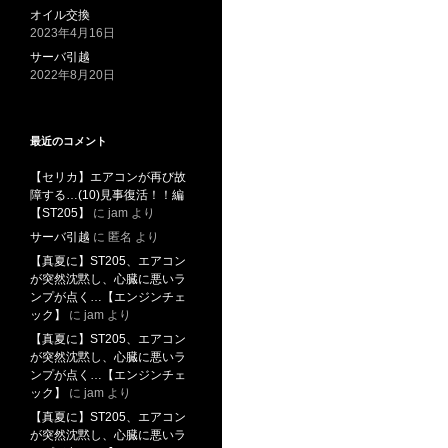
オイル交換
2023年4月16日
サーバ引越
2022年8月20日
最近のコメント
【セリカ】エアコンが再び故
障する…(10)見事復活！！編
【ST205】
に
jam
より
サーバ引越
に
匿名
より
【真夏に】ST205、エアコン
が突然沈黙し、心臓に悪いラ
ンプが点く…【エンジンチェ
ック】
に
jam
より
【真夏に】ST205、エアコン
が突然沈黙し、心臓に悪いラ
ンプが点く…【エンジンチェ
ック】
に
jam
より
【真夏に】ST205、エアコン
が突然沈黙し、心臓に悪いラ