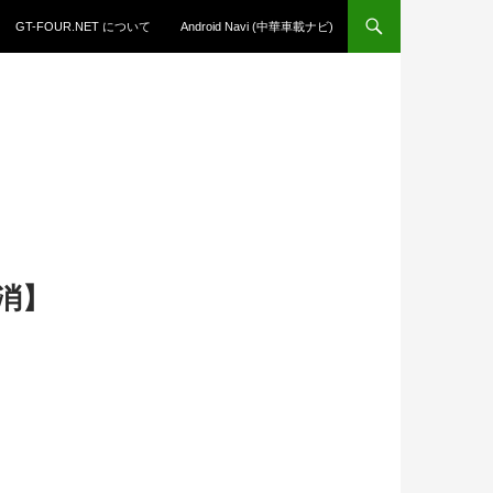
GT-FOUR.NET について
Android Navi (中華車載ナビ)
消】