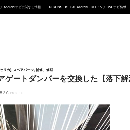
1インチ Android ナビに関する情報
XTRONS TB103AP Android6 10.1インチ DVDナビ情報
5(セリカ)
,
スペアパーツ
,
補修、修理
アゲートダンパーを交換した【落下解
2 Comments