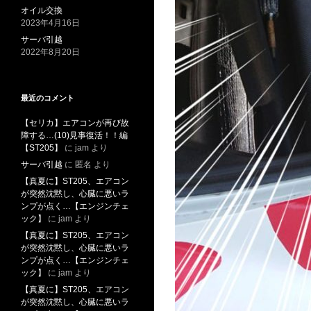
オイル交換
2023年4月16日
サーバ引越
2022年8月20日
最近のコメント
【セリカ】エアコンが再び故
障する…(10)見事復活！！編
【ST205】
に
jam
より
サーバ引越
に
匿名
より
【真夏に】ST205、エアコン
が突然沈黙し、心臓に悪いラ
ンプが点く…【エンジンチェ
ック】
に
jam
より
【真夏に】ST205、エアコン
が突然沈黙し、心臓に悪いラ
ンプが点く…【エンジンチェ
ック】
に
jam
より
【真夏に】ST205、エアコン
が突然沈黙し、心臓に悪いラ