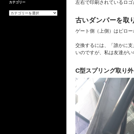
左右で印刷されているロゴ
カテゴリー
カ
テ
古いダンパーを取
ゴ
リ
ゲート側（上側）はピロー
ー
交換するには、「誰かに支
いのですが、私は友達がい
C型スプリング取り外