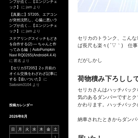
ンプが点く…【エンジンチェ
ック】
に
jam
より
【真夏に】ST205、エアコン
が突然沈黙し、心臓に悪いラ
ンプが点く…【エンジンチェ
ック】
に
jam
より
セリカのトランク、こんな
ステアリングスイッチもどき
を自作する(2) ― ちゃんと作
ば長尺も楽々( ´▽｀) 
ってみる編 ｜AutoPumpkin
Navi RQ0265(Android4.4.4)
だがしかし
に
匿名
より
【セリカST205】2ヶ月前の
オイル交換をわざわざ記事に
荷物積み下ろしし
する【追いついた】
に
Satosim3104
より
セリカさんはハッチバック
気のあるダンパーですとク
かわります。ハッチバックの
投稿カレンダー
2026年8月
納車されたときからダンパ
日
月
火
水
木
金
土
1