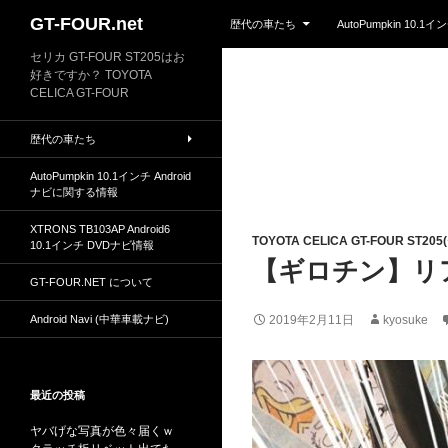
Skip to content
Search
GT-FOUR.net
歴代の車たち
AutoPumpkin 10.
セリカ GT-FOUR ST205はお
好きですか？ TOYOTA
CELICA GT-FOUR
歴代の車たち
AutoPumpkin 10.1インチ Android
ナビに関する情報
XTRONS TB103AP Android6
TOYOTA CELICA GT-FOUR ST20
10.1インチ DVDナビ情報
【ギロチン】リ
GT-FOUR.NET について
Android Navi (中華車載ナビ)
2019年2月11日
kyosuke
最近の投稿
ヤバげな写真が色々届くｗ