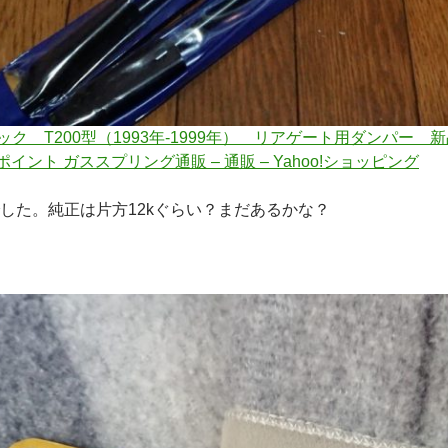
ク T200型（1993年-1999年） リアゲート用ダンパー
ンポイント ガススプリング通販 – 通販 – Yahoo!ショッピング
でした。純正は片方12kぐらい？まだあるかな？