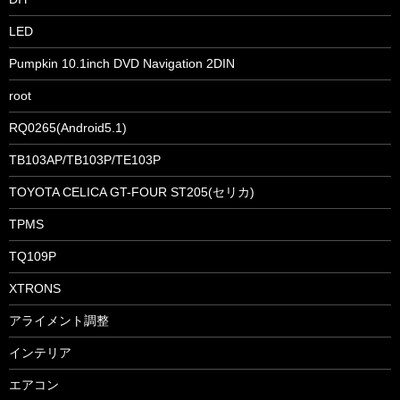
LED
Pumpkin 10.1inch DVD Navigation 2DIN
root
RQ0265(Android5.1)
TB103AP/TB103P/TE103P
TOYOTA CELICA GT-FOUR ST205(セリカ)
TPMS
TQ109P
XTRONS
アライメント調整
インテリア
エアコン