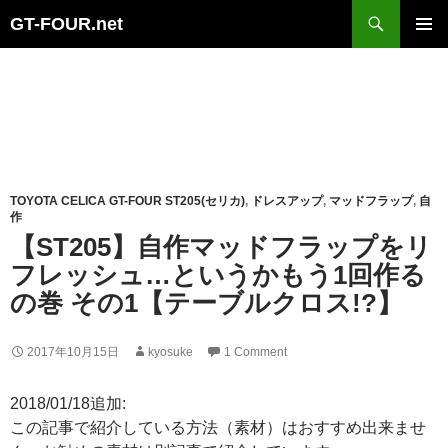
Search
GT-FOUR.net
Skip
Primary
to
Menu
content
TOYOTA CELICA GT-FOUR ST205(セリカ)
,
ドレスアップ
,
マッドフラップ
,
自
作
【ST205】自作マッドフラップをリ
フレッシュ…というかもう1回作る
の巻 その1【テーブルクロス!?】
2017年10月15日
kyosuke
1 Comment
2018/01/18追加:
この記事で紹介している方法（素材）はおすすめ出来ませ