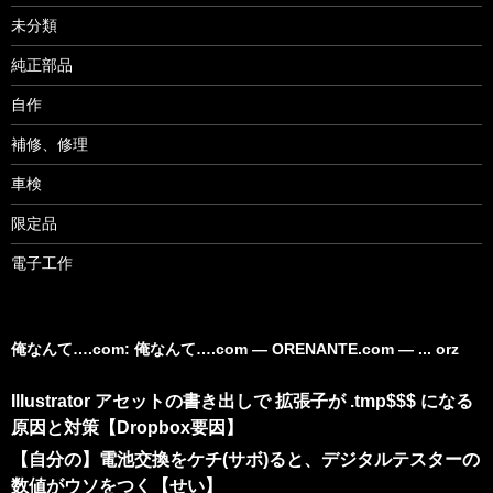
未分類
純正部品
自作
補修、修理
車検
限定品
電子工作
俺なんて….com: 俺なんて….com ― ORENANTE.com ― ... orz
Illustrator アセットの書き出しで 拡張子が .tmp$$$ になる
原因と対策【Dropbox要因】
【自分の】電池交換をケチ(サボ)ると、デジタルテスターの
数値がウソをつく【せい】