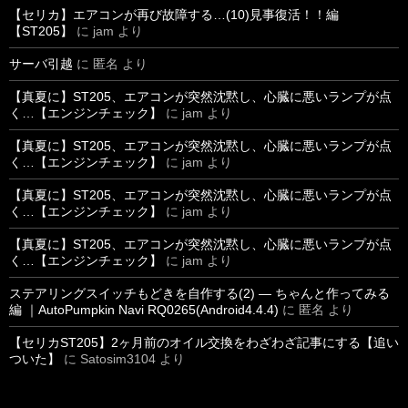
【セリカ】エアコンが再び故障する…(10)見事復活！！編
【ST205】
に
jam
より
サーバ引越
に
匿名
より
【真夏に】ST205、エアコンが突然沈黙し、心臓に悪いランプが点
く…【エンジンチェック】
に
jam
より
【真夏に】ST205、エアコンが突然沈黙し、心臓に悪いランプが点
く…【エンジンチェック】
に
jam
より
【真夏に】ST205、エアコンが突然沈黙し、心臓に悪いランプが点
く…【エンジンチェック】
に
jam
より
【真夏に】ST205、エアコンが突然沈黙し、心臓に悪いランプが点
く…【エンジンチェック】
に
jam
より
ステアリングスイッチもどきを自作する(2) ― ちゃんと作ってみる
編 ｜AutoPumpkin Navi RQ0265(Android4.4.4)
に
匿名
より
【セリカST205】2ヶ月前のオイル交換をわざわざ記事にする【追い
ついた】
に
Satosim3104
より