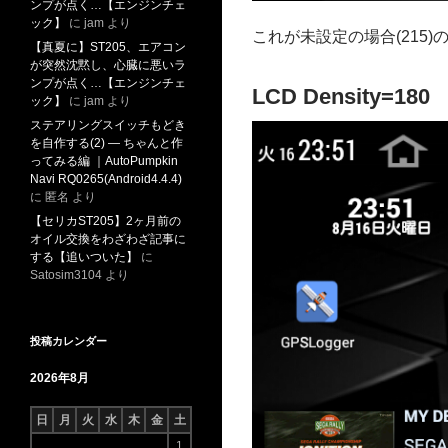
ンプが点く…【エンジンチェ
ック】
に
jam
より
これが未設定の場合(21
【真夏に】ST205、エアコン
が突然沈黙し、心臓に悪いラ
ンプが点く…【エンジンチェ
LCD Density=180
ック】
に
jam
より
ステアリングスイッチもどき
を自作する(2) ― ちゃんと作
ってみる編 ｜AutoPumpkin
Navi RQ0265(Android4.4.4)
に
匿名
より
【セリカST205】2ヶ月前の
オイル交換をわざわざ記事に
する【追いついた】
に
Satosim3104
より
投稿カレンダー
2026年8月
日
月
火
水
木
金
土
1