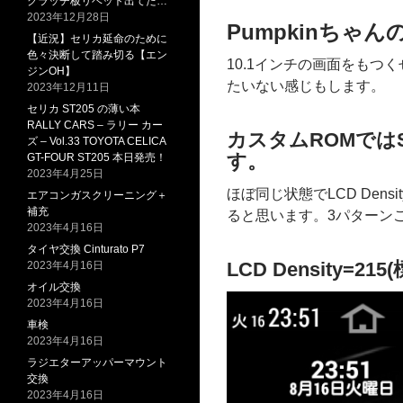
クラッチ板リベット出てた…
2023年12月28日
Pumpkinちゃん
【近況】セリカ延命のために
色々決断して踏み切る【エン
10.1インチの画面をもつく
ジンOH】
たいない感じもします。
2023年12月11日
セリカ ST205 の薄い本
RALLY CARS – ラリー カー
カスタムROMではSy
ズ – Vol.33 TOYOTA CELICA
す。
GT-FOUR ST205 本日発売！
2023年4月25日
ほぼ同じ状態でLCD De
エアコンガスクリーニング＋
補充
ると思います。3パターン
2023年4月16日
タイヤ交換 Cinturato P7
LCD Density=215
2023年4月16日
オイル交換
2023年4月16日
車検
2023年4月16日
ラジエターアッパーマウント
交換
2023年4月16日