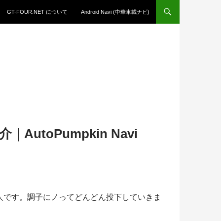
GT-FOUR.NET について
Android Navi (中華車載ナビ)
AutoPumpkin Navi
管理人です。調子にノってどんどん投下していきま