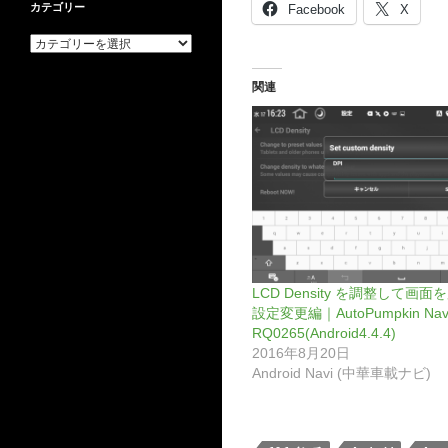
カテゴリー
Facebook
X
カ
テ
ゴ
関連
リ
ー
LCD Density を調整して画面
設定変更編｜AutoPumpkin Nav
RQ0265(Android4.4.4)
2016年8月20日
Android Navi (中華車載ナビ)