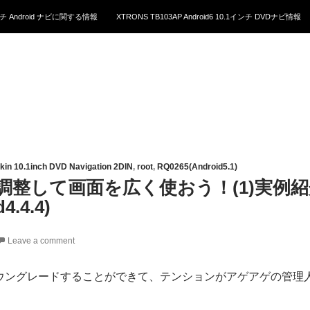
1インチ Android ナビに関する情報
XTRONS TB103AP Android6 10.1インチ DVDナビ情報
in 10.1inch DVD Navigation 2DIN
,
root
,
RQ0265(Android5.1)
y を調整して画面を広く使おう！(1)実例紹介｜
4.4.4)
Leave a comment
4.4にダウングレードすることができて、テンションがアゲアゲの