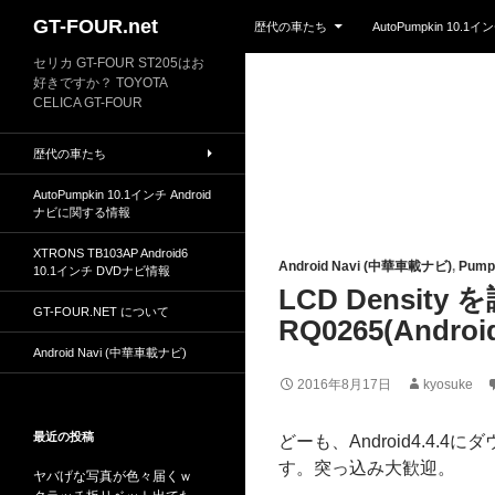
Skip to content
Search
GT-FOUR.net
歴代の車たち
AutoPumpkin 10.
セリカ GT-FOUR ST205はお
好きですか？ TOYOTA
CELICA GT-FOUR
歴代の車たち
AutoPumpkin 10.1インチ Android
ナビに関する情報
XTRONS TB103AP Android6
Android Navi (中華車載ナビ)
,
Pumpk
10.1インチ DVDナビ情報
LCD Densit
GT-FOUR.NET について
RQ0265(Android
Android Navi (中華車載ナビ)
2016年8月17日
kyosuke
最近の投稿
どーも、Android4.
す。突っ込み大歓迎。
ヤバげな写真が色々届くｗ