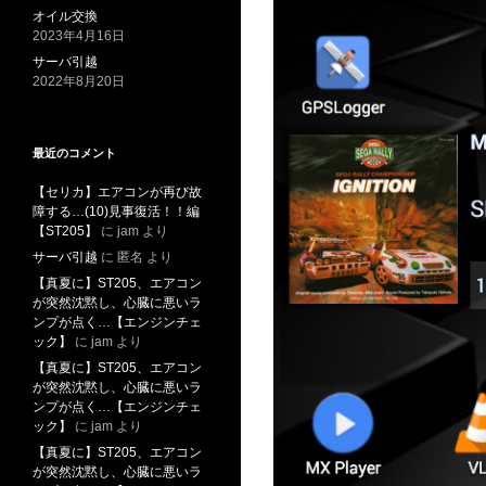
オイル交換
2023年4月16日
サーバ引越
2022年8月20日
最近のコメント
【セリカ】エアコンが再び故
障する…(10)見事復活！！編
【ST205】
に
jam
より
サーバ引越
に
匿名
より
【真夏に】ST205、エアコン
が突然沈黙し、心臓に悪いラ
ンプが点く…【エンジンチェ
ック】
に
jam
より
【真夏に】ST205、エアコン
が突然沈黙し、心臓に悪いラ
ンプが点く…【エンジンチェ
ック】
に
jam
より
【真夏に】ST205、エアコン
が突然沈黙し、心臓に悪いラ