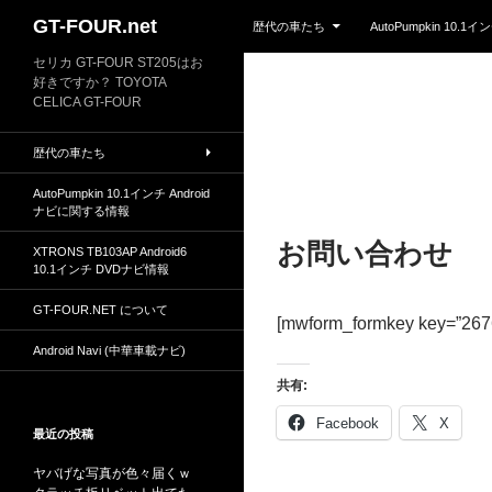
Skip to content
Search
GT-FOUR.net
歴代の車たち
AutoPumpkin 10.
セリカ GT-FOUR ST205はお
好きですか？ TOYOTA
CELICA GT-FOUR
歴代の車たち
AutoPumpkin 10.1インチ Android
ナビに関する情報
お問い合わせ
XTRONS TB103AP Android6
10.1インチ DVDナビ情報
GT-FOUR.NET について
[mwform_formkey key=”267
Android Navi (中華車載ナビ)
共有:
Facebook
X
最近の投稿
ヤバげな写真が色々届くｗ