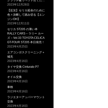
クラッチ板リベット出てた…
2023年12月28日
【近況】セリカ延命のために
色々決断して踏み切る【エン
ジンOH】
2023年12月11日
セリカ ST205 の薄い本
RALLY CARS – ラリー カー
ズ – Vol.33 TOYOTA CELICA
GT-FOUR ST205 本日発売！
2023年4月25日
エアコンガスクリーニング＋
補充
2023年4月16日
タイヤ交換 Cinturato P7
2023年4月16日
オイル交換
2023年4月16日
車検
2023年4月16日
ラジエターアッパーマウント
交換
2023年4月16日