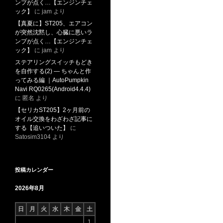
ンプが点く…【エンジンチェ
ック】
に
jam
より
【真夏に】ST205、エアコン
が突然沈黙し、心臓に悪いラ
ンプが点く…【エンジンチェ
ック】
に
jam
より
ステアリングスイッチもどき
を自作する(2) ― ちゃんと作
ってみる編 ｜AutoPumpkin
Navi RQ0265(Android4.4.4)
に
匿名
より
【セリカST205】2ヶ月前の
オイル交換をわざわざ記事に
する【追いついた】
に
Satosim3104
より
投稿カレンダー
2026年8月
日
月
火
水
木
金
土
1