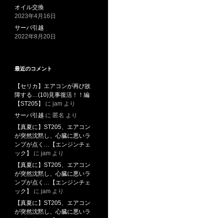
オイル交換
2023年4月16日
サーバ引越
2022年8月20日
最近のコメント
【セリカ】エアコンが再び故
障する…(10)見事復活！！編
【ST205】
に
jam
より
サーバ引越
に
匿名
より
【真夏に】ST205、エアコン
が突然沈黙し、心臓に悪いラ
ンプが点く…【エンジンチェ
ック】
に
jam
より
【真夏に】ST205、エアコン
が突然沈黙し、心臓に悪いラ
ンプが点く…【エンジンチェ
ック】
に
jam
より
【真夏に】ST205、エアコン
が突然沈黙し、心臓に悪いラ