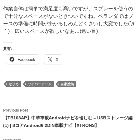
作業自体は簡単で満足度も高いですが、スプレーを使うの
で十分なスペースがないときついですね。ベランダではブ
ースの準備に時間が掛かるしめんどくさいし大変でした(´д
｀) 広いスペースが欲しいなあ…(遠い目)
共有:
Facebook
X
セリカ
ワイパーアーム
自家塗装
Post
Previous Post
navigation
【TB103AP】中華車載Androidナビを愉しむ – USBストレージ編
(1) | 8コアAndroid6 2DIN車載ナビ【XTRONS】