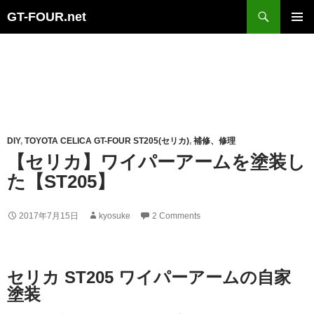
Search
GT-FOUR.net
Skip
Primary
to
Menu
content
DIY
,
TOYOTA CELICA GT-FOUR ST205(セリカ)
,
補修、修理
【セリカ】ワイパーアームを塗装し
た【ST205】
2017年7月15日
kyosuke
2 Comments
セリカ ST205 ワイパーアームの自家
塗装