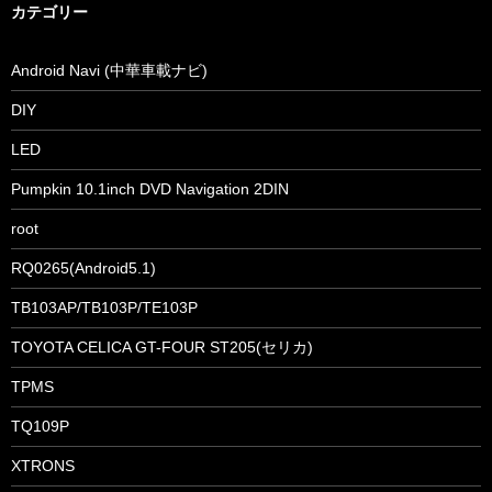
カテゴリー
Android Navi (中華車載ナビ)
DIY
LED
Pumpkin 10.1inch DVD Navigation 2DIN
root
RQ0265(Android5.1)
TB103AP/TB103P/TE103P
TOYOTA CELICA GT-FOUR ST205(セリカ)
TPMS
TQ109P
XTRONS