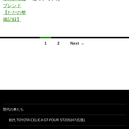
Posts
1
2
Next →
navigation
歴代の車たち
初代 TOYOTA CELICA GT-FOUR ST205(H7式/黒)