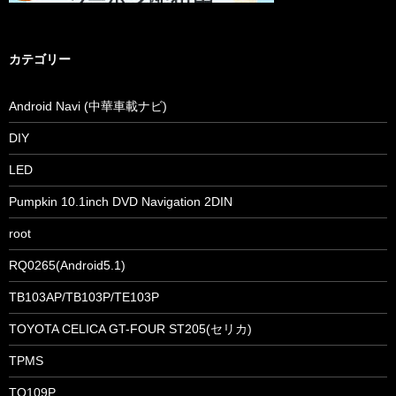
カテゴリー
Android Navi (中華車載ナビ)
DIY
LED
Pumpkin 10.1inch DVD Navigation 2DIN
root
RQ0265(Android5.1)
TB103AP/TB103P/TE103P
TOYOTA CELICA GT-FOUR ST205(セリカ)
TPMS
TQ109P